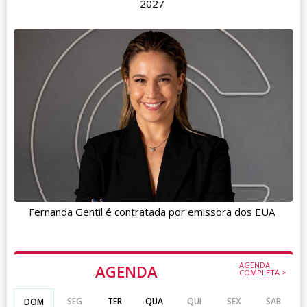
2027
Fernanda Gentil é contratada por emissora dos EUA
AGENDA
AGENDA
COMPLETA >
SEG
TER
QUA
QUI
SEX
SAB
DOM