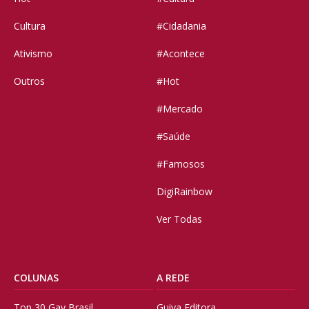
Cultura
#Cidadania
Ativismo
#Acontece
Outros
#Hot
#Mercado
#Saúde
#Famosos
DigiRainbow
Ver Todas
COLUNAS
A REDE
Top 30 Gay Brasil
Guiya Editora