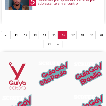
5
adolescente em encontro
«
11
12
13
14
15
16
17
18
19
20
21
»