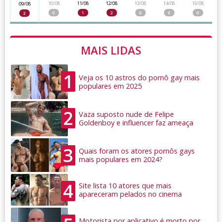
10/08
11/08
12/08
13/08
14/08
15/08
09/08
0
1
2
0
0
0
2
MAIS LIDAS
1
Veja os 10 astros do pornô gay mais
populares em 2025
2
Vaza suposto nude de Felipe
Goldenboy e influencer faz ameaça
3
Quais foram os atores pornôs gays
mais populares em 2024?
4
Site lista 10 atores que mais
apareceram pelados no cinema
Motorista por aplicativo é morto por