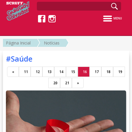
MENU
Página Inicial
Notícias
#Saúde
«
11
12
13
14
15
16
17
18
19
20
21
»