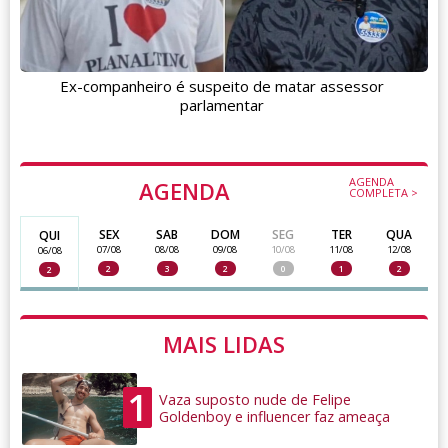
Ex-companheiro é suspeito de matar assessor
parlamentar
AGENDA
AGENDA
COMPLETA >
SEX
SAB
DOM
SEG
TER
QUA
QUI
07/08
08/08
09/08
10/08
11/08
12/08
06/08
2
3
2
0
1
2
2
MAIS LIDAS
1
Vaza suposto nude de Felipe
Goldenboy e influencer faz ameaça