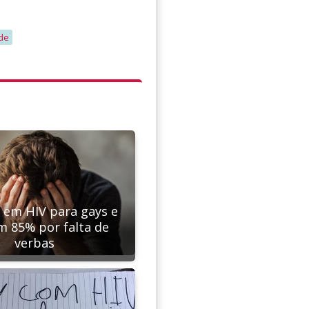
de
s em HIV para gays e
m 85% por falta de
verbas