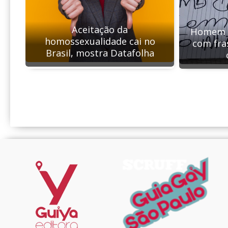
Aceitação da
Homem é
homossexualidade cai no
com fra
Brasil, mostra Datafolha