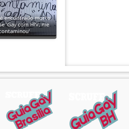
 encontrado morto
se 'Gay com HIV, me
contaminou'