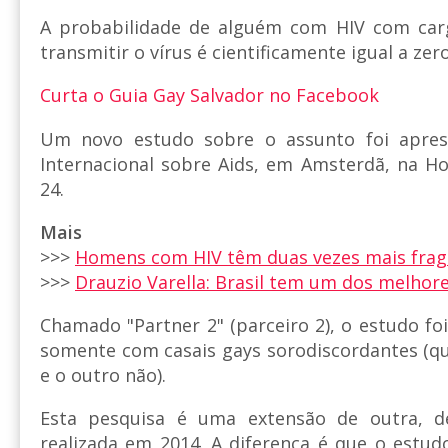
A probabilidade de alguém com HIV com carga
transmitir o vírus é cientificamente igual a zero
Curta o Guia Gay Salvador no Facebook
Um novo estudo sobre o assunto foi apres
Internacional sobre Aids, em Amsterdã, na Hol
24.
Mais
>>>
Homens com HIV têm duas vezes mais frag
>>>
Drauzio Varella: Brasil tem um dos melhor
Chamado "Partner 2" (parceiro 2), o estudo fo
somente com casais gays sorodiscordantes (q
e o outro não).
Esta pesquisa é uma extensão de outra, d
realizada em 2014. A diferença é que o estudo