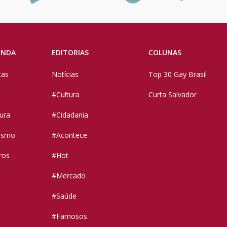
ENDA
EDITORIAS
COLUNAS
tas
Notícias
Top 30 Gay Brasil
#Cultura
Curta Salvador
tura
#Cidadania
vismo
#Acontece
ros
#Hot
#Mercado
#Saúde
#Famosos