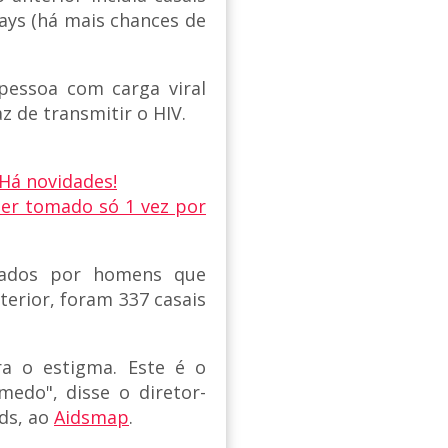
gays (há mais chances de
pessoa com carga viral
az de transmitir o HIV.
 Há novidades!
ser tomado só 1 vez por
rmados por homens que
terior, foram 337 casais
a o estigma. Este é o
do", disse o diretor-
ids, ao
Aidsmap
.