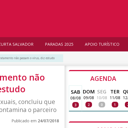
CURTA SALVADOR
PARADAS 2025
APOIO TURÍSTICO
ratamento não passam o vírus, diz estudo
amento não
AGENDA
 estudo
DOM
SEG
TER
Q
SAB
09/08
10/08
11/08
12
08/08
xuais, concluiu que
2
0
1
3
contamina o parceiro
Publicado em
24/07/2018