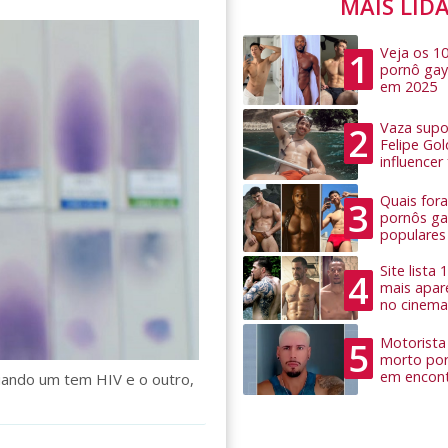
MAIS LID
Veja os 1
1
pornô gay
em 2025
Vaza supo
2
Felipe Go
influence
Quais for
3
pornôs ga
populares
Site lista
4
mais apar
no cinema
Motorista 
5
morto por
em encon
uando um tem HIV e o outro,