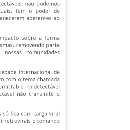
tectáveis, não podemos
exuais, tem o poder de
manecerem aderentes ao
impacto sobre a forma
esmas, removendo parte
 nossas comunidades
edade Internacional de
idam com o tema chamada
mittable" (indetectável
ectável não transmite o
 só fica com carga viral
irretrovirais e tomando