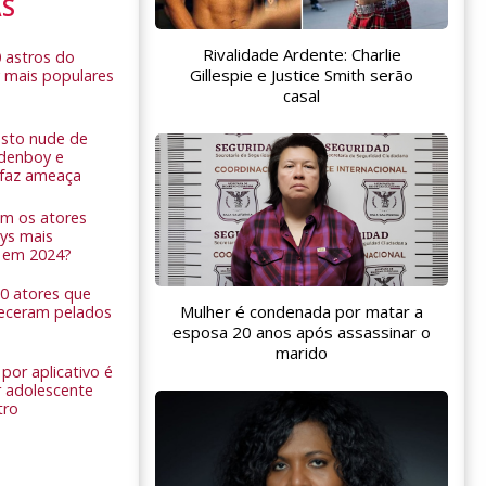
AS
Rivalidade Ardente: Charlie
0 astros do
Gillespie e Justice Smith serão
 mais populares
casal
sto nude de
ldenboy e
r faz ameaça
am os atores
ys mais
 em 2024?
 10 atores que
Mulher é condenada por matar a
eceram pelados
esposa 20 anos após assassinar o
marido
por aplicativo é
 adolescente
tro