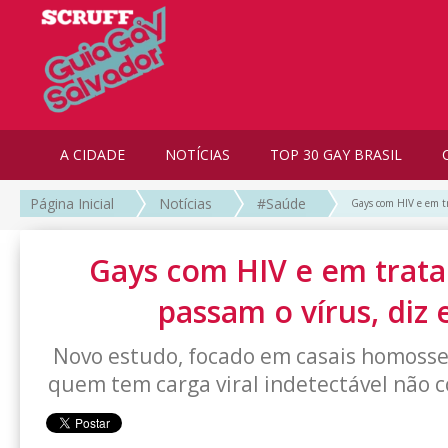
A CIDADE
NOTÍCIAS
TOP 30 GAY BRASIL
Página Inicial
Notícias
#Saúde
Gays com HIV e em t
Gays com HIV e em trat
passam o vírus, diz
Novo estudo, focado em casais homosse
quem tem carga viral indetectável não 