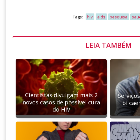
Tags:
hiv
aids
pesquisa
sau
LEIA TAMBÉM
Cientistas divulgam mais 2
Serviço
novos casos de possível cura
bi cae
do HIV