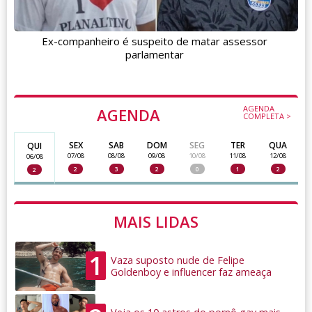
Ex-companheiro é suspeito de matar assessor
parlamentar
AGENDA
AGENDA
COMPLETA >
SEX
SAB
DOM
SEG
TER
QUA
QUI
07/08
08/08
09/08
10/08
11/08
12/08
06/08
2
3
2
0
1
2
2
MAIS LIDAS
1
Vaza suposto nude de Felipe
Goldenboy e influencer faz ameaça