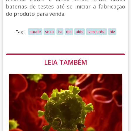
baterias de testes até se iniciar a fabricação
do produto para venda.
Tags:
saude
sexo
ist
dst
aids
camisinha
hiv
LEIA TAMBÉM