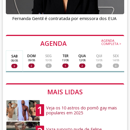
Fernanda Gentil é contratada por emissora dos EUA
AGENDA
AGENDA
COMPLETA >
DOM
SEG
TER
QUA
QUI
SEX
SAB
09/08
10/08
11/08
12/08
13/08
14/08
08/08
2
0
1
2
0
0
3
MAIS LIDAS
1
Veja os 10 astros do pornô gay mais
populares em 2025
Vaza suposto nude de Felipe