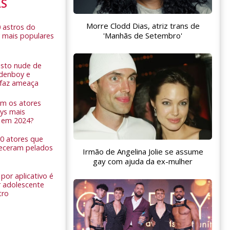
AS
Morre Clodd Dias, atriz trans de
0 astros do
'Manhãs de Setembro'
 mais populares
sto nude de
ldenboy e
r faz ameaça
am os atores
ys mais
 em 2024?
 10 atores que
eceram pelados
Irmão de Angelina Jolie se assume
gay com ajuda da ex-mulher
por aplicativo é
 adolescente
tro