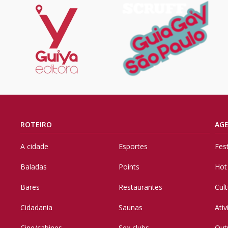
ROTEIRO
AG
A cidade
Esportes
Fes
Baladas
Points
Hot
Bares
Restaurantes
Cul
Cidadania
Saunas
Ati
Cine/cabines
Sex clubs
Out