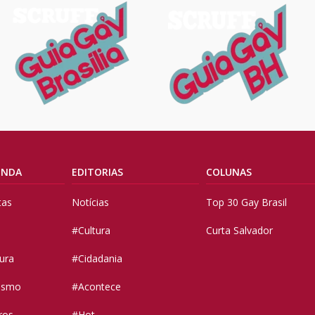
ENDA
EDITORIAS
COLUNAS
tas
Notícias
Top 30 Gay Brasil
#Cultura
Curta Salvador
tura
#Cidadania
vismo
#Acontece
ros
#Hot