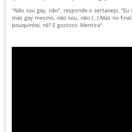
"Não sou gay, não", responde o sertanejo. "Eu
mas gay mesmo, não sou, não (...) Mas no fin
pouquinho, né? É gostoso. Mentira".