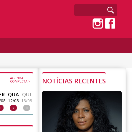
AGENDA
NOTÍCIAS RECENTES
COMPLETA >
ER
QUA
QUI
/08
12/08
13/08
1
2
0