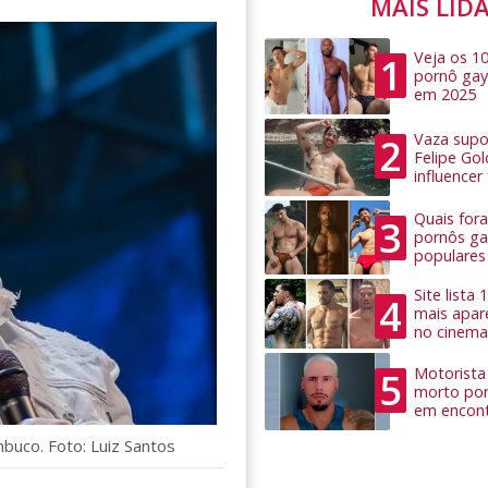
MAIS LID
Veja os 1
1
pornô gay
em 2025
Vaza supo
2
Felipe Go
influence
Quais for
3
pornôs ga
populares
Site lista
4
mais apar
no cinema
Motorista 
5
morto por
em encon
buco. Foto: Luiz Santos