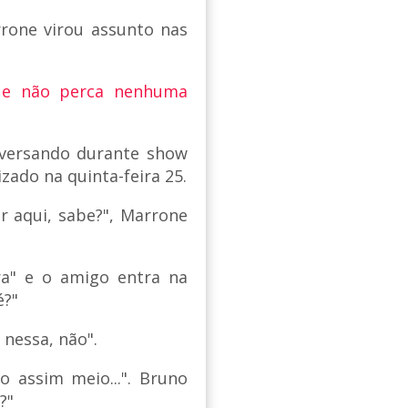
rone virou assunto nas
 e não perca nenhuma
nversando durante show
zado na quinta-feira 25.
r aqui, sabe?", Marrone
ra" e o amigo entra na
é?"
 nessa, não".
 assim meio...". Bruno
?"