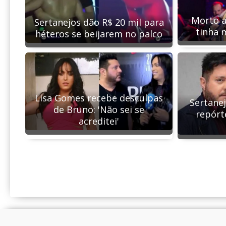
Morto a
Sertanejos dão R$ 20 mil para
tinha 
héteros se beijarem no palco
Lisa Gomes recebe desculpas
Sertane
de Bruno: 'Não sei se
repórt
acreditei'