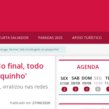
CURTA SALVADOR
PARADAS 2025
APOIO TURÍSTICO
eio gay. No final, todo mundo gosta um pouquinho'
o final, todo
AGENDA
quinho'
SAB
DOM
SEG
T
SEX
08/08
09/08
10/08
11
07/08
 viralizou nas redes
3
2
0
2
Publicado em
27/06/2026