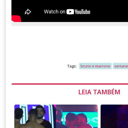
Tags:
bruno e marrone
sertane
LEIA TAMBÉM