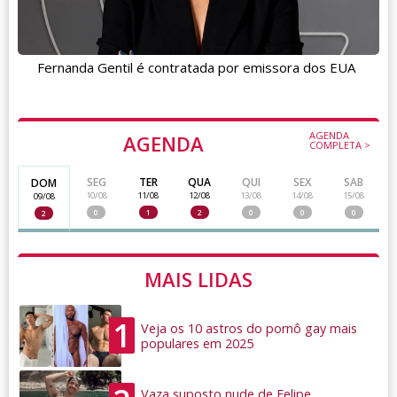
Fernanda Gentil é contratada por emissora dos EUA
AGENDA
AGENDA
COMPLETA >
SEG
TER
QUA
QUI
SEX
SAB
DOM
10/08
11/08
12/08
13/08
14/08
15/08
09/08
0
1
2
0
0
0
2
MAIS LIDAS
1
Veja os 10 astros do pornô gay mais
populares em 2025
Vaza suposto nude de Felipe