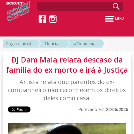
MENU
Página Inicial
Notícias
#Cidadania
DJ Dam Maia relata descaso da
família do ex morto e irá à Justiça
Artista relata que parentes do ex-
companheiro não reconhecem os direitos
deles como casal
Publicado em
22/06/2026