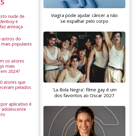
AS
Viagra pode ajudar câncer a não
sto nude de
se espalhar pelo corpo
ldenboy e
r faz ameaça
0 astros do
 mais populares
am os atores
ys mais
 em 2024?
 10 atores que
eceram pelados
'La Bola Negra': filme gay é um
dos favoritos ao Oscar 2027
por aplicativo é
 adolescente
tro