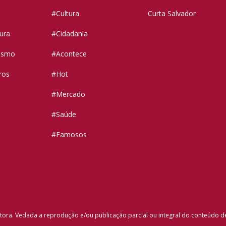
#Cultura
Curta Salvador
tura
#Cidadania
vismo
#Acontece
ros
#Hot
#Mercado
#Saúde
#Famosos
tora. Vedada a reprodução e/ou publicação parcial ou integral do conteúdo d