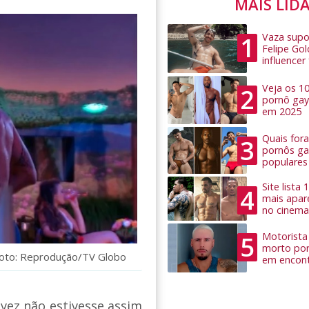
MAIS LID
Vaza supo
1
Felipe Go
influence
Veja os 1
2
pornô gay
em 2025
Quais for
3
pornôs ga
populares
Site lista
4
mais apar
no cinema
Motorista 
5
morto por
Foto: Reprodução/TV Globo
em encon
vez não estivesse assim