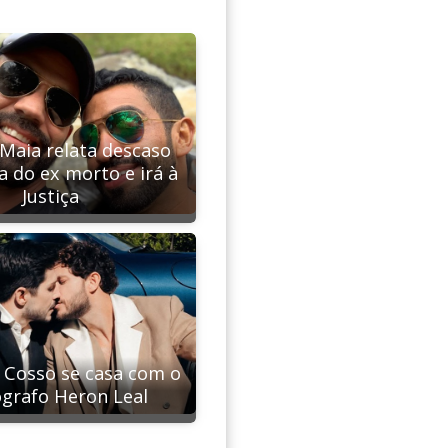
Maia relata descaso
a do ex morto e irá à
Justiça
r Cosso se casa com o
grafo Heron Leal