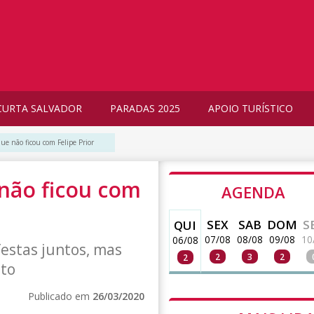
CURTA SALVADOR
PARADAS 2025
APOIO TURÍSTICO
que não ficou com Felipe Prior
 não ficou com
AGENDA
SEX
SAB
DOM
S
QUI
07/08
08/08
09/08
10
06/08
festas juntos, mas
2
3
2
2
to
Publicado em
26/03/2020