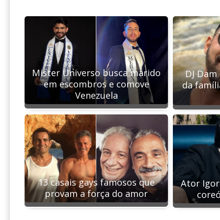
Mister Universo busca marido
DJ Dam 
em escombros e comove
da famíli
Venezuela
13 casais gays famosos que
Ator Igo
provam a força do amor
coreó