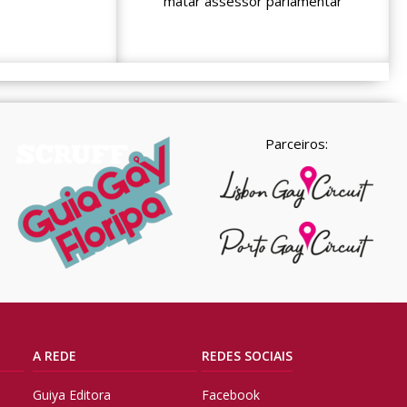
matar assessor parlamentar
Parceiros:
A REDE
REDES SOCIAIS
Guiya Editora
Facebook