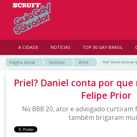
A CIDADE
NOTÍCIAS
TOP 30 GAY BRASIL
Página Inicial
Notícias
#Hot
Priel? Daniel conta por 
Priel? Daniel conta por que
Felipe Prior
No BBB 20, ator e advogado curtiram 
também brigaram mui