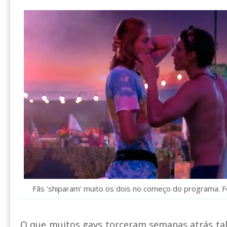
Fãs 'shiparam' muito os dois no começo do programa. 
O que muitos gays torceram semanas atrás tal