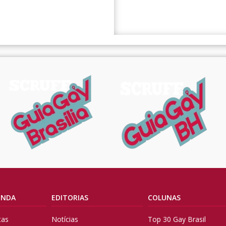
ENDA
EDITORIAS
COLUNAS
tas
Notícias
Top 30 Gay Brasil