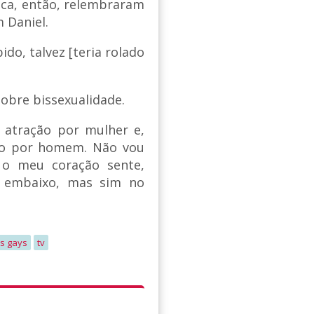
uca, então, relembraram
 Daniel.
ido, talvez [teria rolado
obre bissexualidade.
 atração por mulher e,
ção por homem. Não vou
 o meu coração sente,
 embaixo, mas sim no
is gays
tv