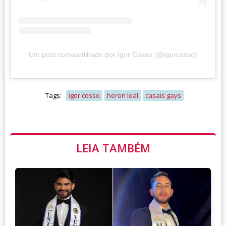
Um post compartilhado por Igor Cosso (@igorcosso)
Tags:
igor cosso
heron leal
casais gays
LEIA TAMBÉM