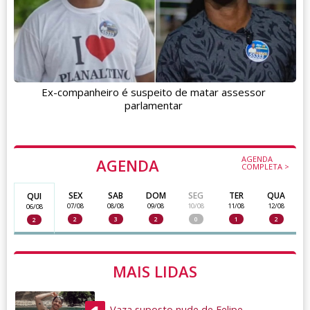
Ex-companheiro é suspeito de matar assessor
parlamentar
AGENDA
AGENDA
COMPLETA >
SEX
SAB
DOM
SEG
TER
QUA
QUI
07/08
08/08
09/08
10/08
11/08
12/08
06/08
2
3
2
0
1
2
2
MAIS LIDAS
Vaza suposto nude de Felipe