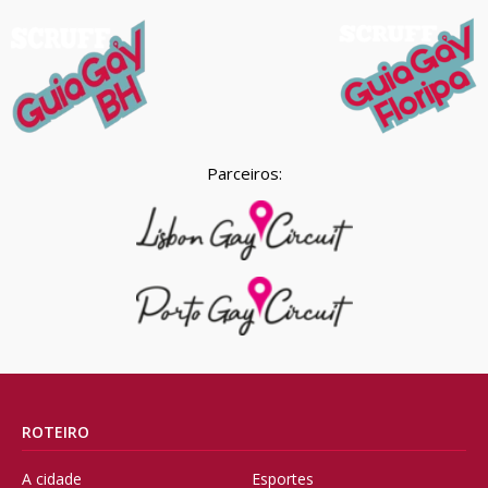
Parceiros:
ROTEIRO
A cidade
Esportes