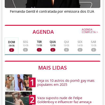
Fernanda Gentil é contratada por emissora dos EUA
AGENDA
AGENDA
COMPLETA >
SEG
TER
QUA
QUI
SEX
SAB
DOM
10/08
11/08
12/08
13/08
14/08
15/08
09/08
0
1
2
0
0
0
2
MAIS LIDAS
1
Veja os 10 astros do pornô gay mais
populares em 2025
2
Vaza suposto nude de Felipe
Goldenboy e influencer faz ameaça