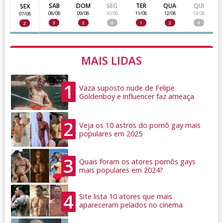
SAB
DOM
SEG
TER
QUA
QUI
SEX
08/08
09/08
10/08
11/08
12/08
13/08
07/08
3
2
0
1
2
0
2
MAIS LIDAS
1
Vaza suposto nude de Felipe
Goldenboy e influencer faz ameaça
2
Veja os 10 astros do pornô gay mais
populares em 2025
3
Quais foram os atores pornôs gays
mais populares em 2024?
4
Site lista 10 atores que mais
apareceram pelados no cinema