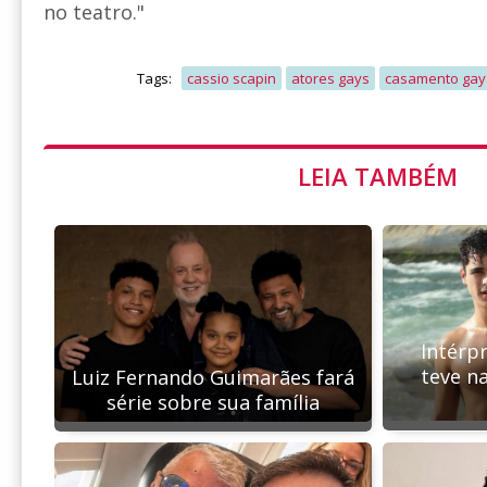
no teatro."
Tags:
cassio scapin
atores gays
casamento gay
LEIA TAMBÉM
Intérp
teve n
Luiz Fernando Guimarães fará
série sobre sua família