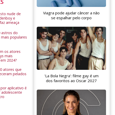
AS
Viagra pode ajudar câncer a não
sto nude de
se espalhar pelo corpo
ldenboy e
r faz ameaça
0 astros do
 mais populares
am os atores
ys mais
 em 2024?
 10 atores que
eceram pelados
'La Bola Negra': filme gay é um
dos favoritos ao Oscar 2027
por aplicativo é
 adolescente
tro