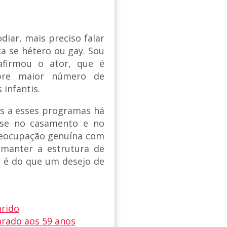
diar, mais preciso falar
ta se hétero ou gay. Sou
afirmou o ator, que é
obre maior número de
infantis.
cas a esses programas há
ase no casamento e no
preocupação genuína com
 manter a estrutura de
s é do que um desejo de
arido
arado aos 59 anos