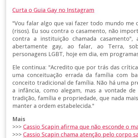
Curta o Guia Gay no Instagram
"Vou falar algo que vai fazer todo mundo me o
(risos). Eu sou contra o casamento, não impor
contra a instituição chamada casamento", 
abertamente gay, ao falar, ao Terra, s
personagens LGBT, hoje em dia, em programas 
Ele continua: "Acredito que por trás das críti
uma conceituação errada da família com b
conceito tradicional de família. Não há uma 
a infância, como alegam, mas a vontade de
tradição, família e propriedade, que nada mai
manter a ordem estabelecida."
Mais
>>>
Cassio Scapin afirma que não esconde o m
>>>
Cassio Scapin chama atenção pelo corpo s