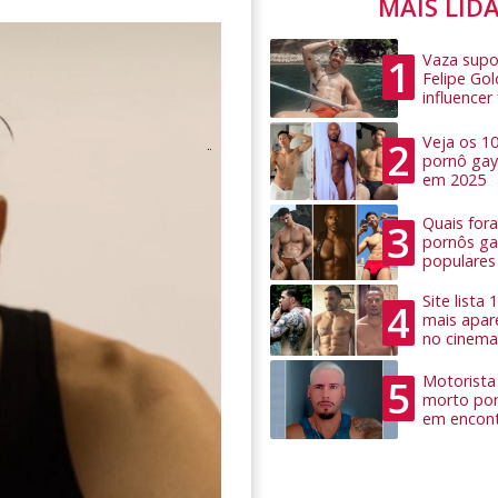
MAIS LID
Vaza supo
1
Felipe Go
influence
Veja os 1
2
pornô gay
em 2025
Quais for
3
pornôs ga
populares
Site lista
4
mais apar
no cinema
Motorista 
5
morto por
em encon