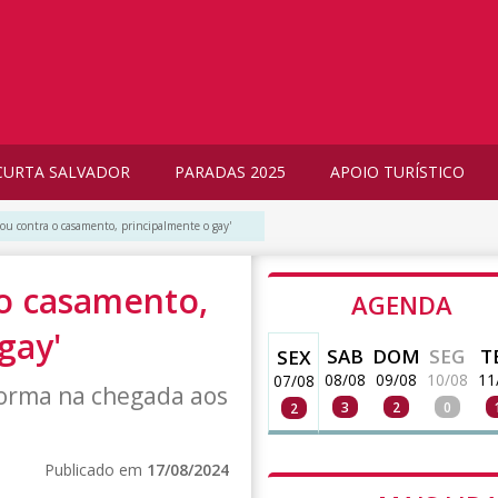
CURTA SALVADOR
PARADAS 2025
APOIO TURÍSTICO
Sou contra o casamento, principalmente o gay'
 o casamento,
AGENDA
gay'
SAB
DOM
SEG
T
SEX
08/08
09/08
10/08
11
07/08
forma na chegada aos
3
2
0
2
Publicado em
17/08/2024