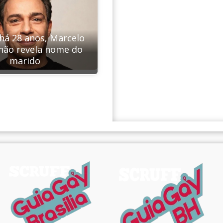
há 28 anos, Marcelo
não revela nome do
marido