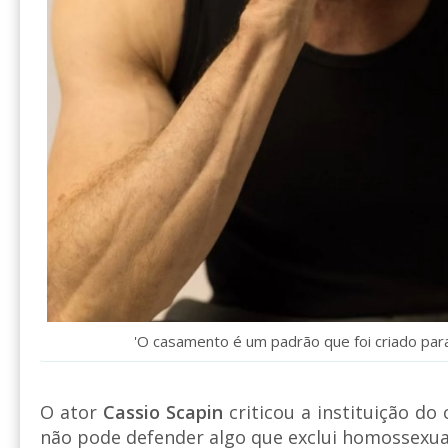
'O casamento é um padrão que foi criado para
O ator
Cassio Scapin
criticou a instituição do
não pode defender algo que exclui homossexua