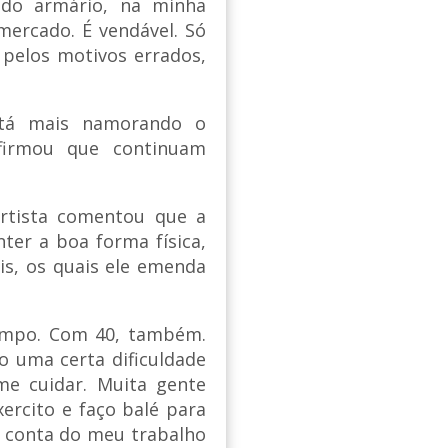
 do armário, na minha
ercado. É vendável. Só
 pelos motivos errados,
stá mais namorando o
firmou que continuam
rtista comentou que a
ter a boa forma física,
is, os quais ele emenda
empo. Com 40, também.
o uma certa dificuldade
e cuidar. Muita gente
ercito e faço balé para
r conta do meu trabalho