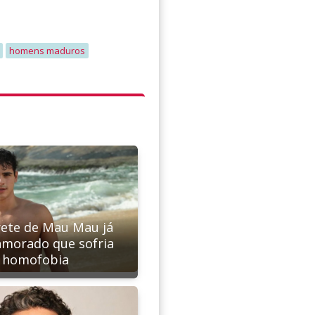
homens maduros
rete de Mau Mau já
amorado que sofria
homofobia