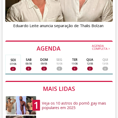
Eduardo Leite anuncia separação de Thalis Bolzan
AGENDA
AGENDA
COMPLETA >
SAB
DOM
SEG
TER
QUA
QUI
SEX
08/08
09/08
10/08
11/08
12/08
13/08
07/08
3
2
0
1
2
0
2
MAIS LIDAS
1
Veja os 10 astros do pornô gay mais
populares em 2025