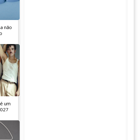
 a não
o
 é um
2027