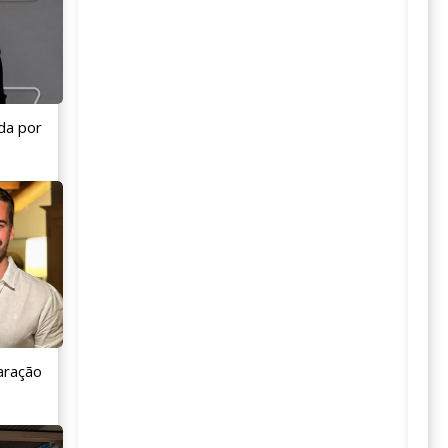
da por
aração