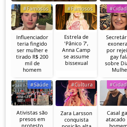
#Famosos
#Famosos
#Cidad
Estrela de
Secretár
Influenciador
'Pânico 7',
exoner
teria fingido
Anna Camp
por reje
ser mulher e
se assume
gay fal
tirado R$ 200
bissexual
sobre Di
mil de
Mulhe
homem
#Saúde
#Cultura
#Cidad
Ativistas são
Casal ga
Zara Larsson
presos em
atacado
conquista
protesto
homem
posição alta