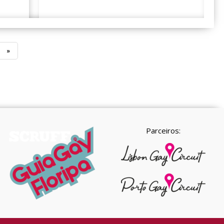
»
Parceiros: