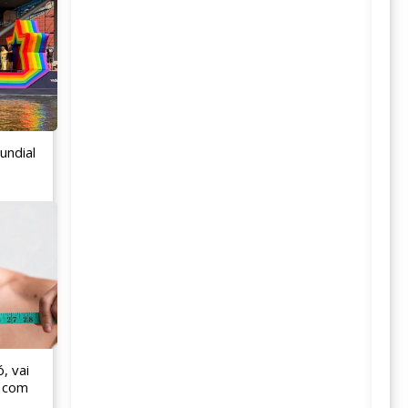
undial
, vai
s com