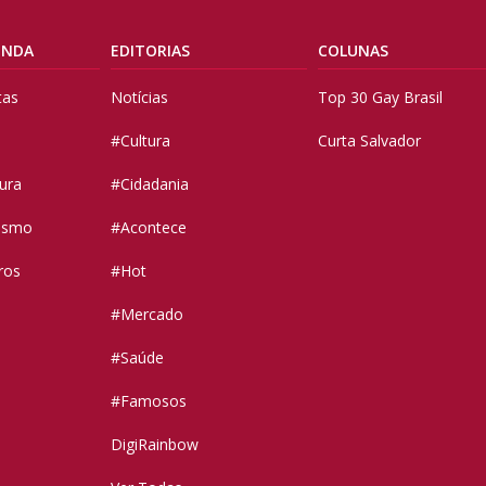
ENDA
EDITORIAS
COLUNAS
tas
Notícias
Top 30 Gay Brasil
#Cultura
Curta Salvador
tura
#Cidadania
vismo
#Acontece
ros
#Hot
#Mercado
#Saúde
#Famosos
DigiRainbow