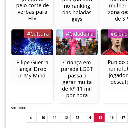
pelo corte de
mulher
no ranking
verbas para
zona oe
das baladas
HIV
de S
gays
#Cultura
#Cidadania
#Cidad
Punido 
Filipe Guerra
Criança em
homofob
lança 'Drop
parada LGBT
jogador
in My Mind'
passa a
descul
gerar multa
de R$ 11 mil
por hora
sem notícia
«
10
11
12
13
14
15
16
17