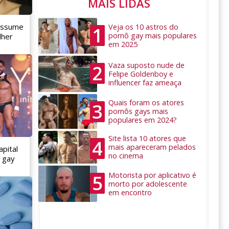
MAIS LIDAS
 assume
Veja os 10 astros do
1
pornô gay mais populares
lher
em 2025
Vaza suposto nude de
2
Felipe Goldenboy e
influencer faz ameaça
Quais foram os atores
3
pornôs gays mais
populares em 2024?
Site lista 10 atores que
4
mais apareceram pelados
apital
no cinema
o gay
Motorista por aplicativo é
5
morto por adolescente
em encontro