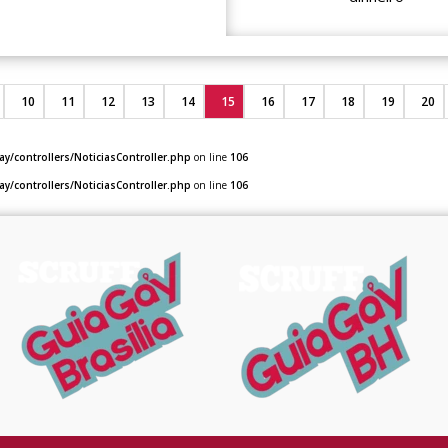
10
11
12
13
14
15
16
17
18
19
20
y/controllers/NoticiasController.php
on line
106
y/controllers/NoticiasController.php
on line
106