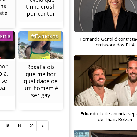
 na
tinha crush
ste
por cantor
P
ania
#Famosos
Fernanda Gentil é contrata
emissora dos EUA
por
Rosalía diz
ia,
que melhor
 se
qualidade de
pa
um homem é
ser gay
Eduardo Leite anuncia sep
de Thalis Bolzan
18
19
20
»