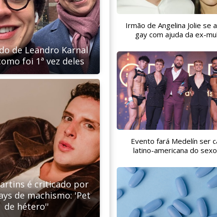
Irmão de Angelina Jolie se
gay com ajuda da ex-mu
o de Leandro Karnal
como foi 1ª vez deles
Evento fará Medelín ser c
latino-americana do sex
rtins é criticado por
ays de machismo: 'Pet
de hétero''