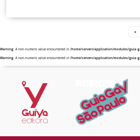
«
Warning
: A non-numeric value encountered in
/home/serverc/application/modules/guia-ga
Warning
: A non-numeric value encountered in
/home/serverc/application/modules/guia-ga