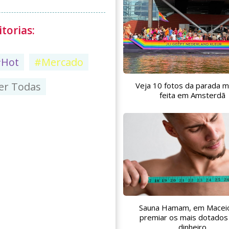
torias:
#Hot
#Mercado
er Todas
Veja 10 fotos da parada m
feita em Amsterdã
Sauna Hamam, em Maceió
premiar os mais dotado
dinheiro