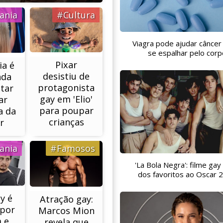
ania
#Cultura
Viagra pode ajudar câncer
se espalhar pelo corp
Pixar
ia é
desistiu de
ada
protagonista
itar
gay em 'Elio'
ar
para poupar
a da
crianças
r
ania
#Famosos
'La Bola Negra': filme gay
dos favoritos ao Oscar 
y é
Atração gay:
 por
Marcos Mion
 e
revela que