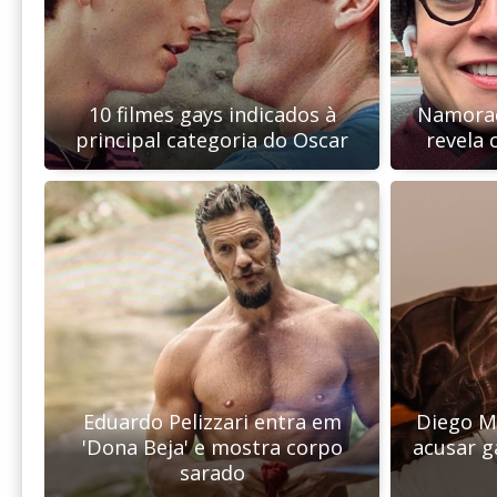
10 filmes gays indicados à
Namorad
principal categoria do Oscar
revela 
Eduardo Pelizzari entra em
Diego Ma
'Dona Beja' e mostra corpo
acusar g
sarado