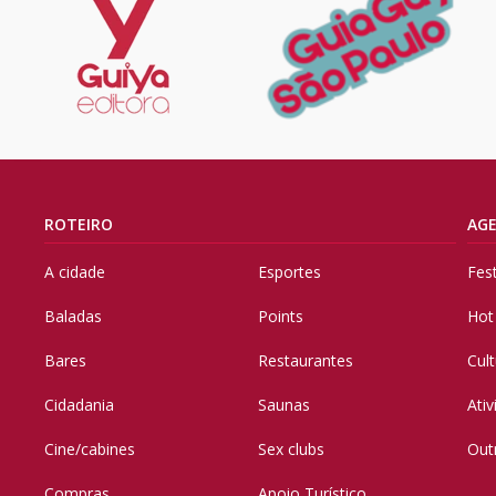
ROTEIRO
AG
A cidade
Esportes
Fes
Baladas
Points
Hot
Bares
Restaurantes
Cul
Cidadania
Saunas
Ati
Cine/cabines
Sex clubs
Out
Compras
Apoio Turístico