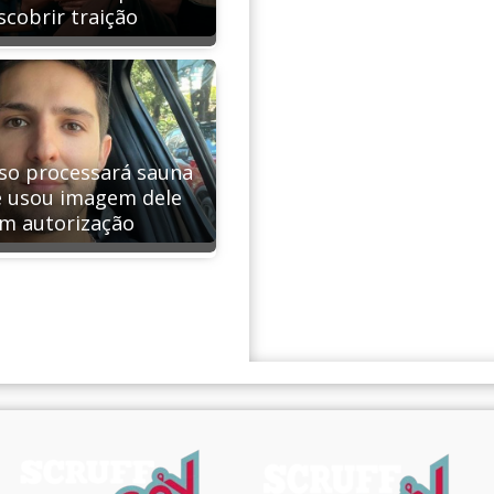
scobrir traição
so processará sauna
e usou imagem dele
m autorização