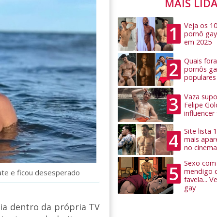
MAIS LID
Veja os 1
1
pornô gay
em 2025
Quais for
2
pornôs ga
populares
Vaza supo
3
Felipe Go
influence
Site lista
4
mais apar
no cinema
Sexo com 
5
mendigo 
ate e ficou desesperado
favela... 
gay
a dentro da própria TV