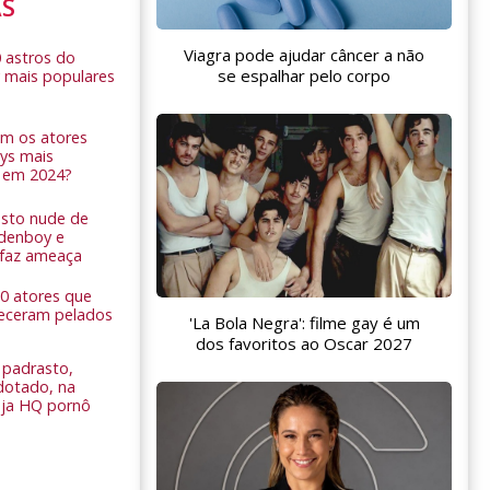
AS
Viagra pode ajudar câncer a não
0 astros do
se espalhar pelo corpo
 mais populares
am os atores
ys mais
 em 2024?
sto nude de
ldenboy e
r faz ameaça
 10 atores que
eceram pelados
'La Bola Negra': filme gay é um
dos favoritos ao Oscar 2027
padrasto,
dotado, na
Veja HQ pornô