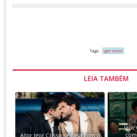
Tags:
igor cosso
LEIA TAMBÉM
Igor
com
Ator Igor Cosso se casa com o