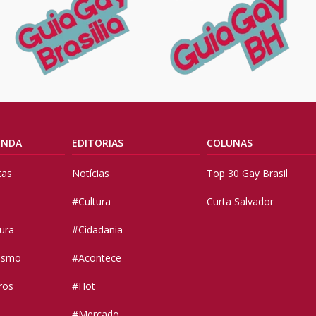
ENDA
EDITORIAS
COLUNAS
tas
Notícias
Top 30 Gay Brasil
#Cultura
Curta Salvador
tura
#Cidadania
vismo
#Acontece
ros
#Hot
#Mercado