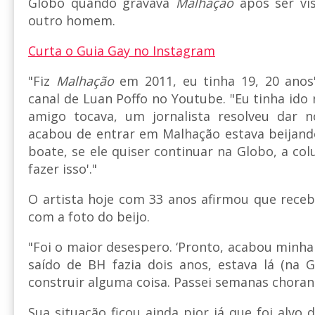
Globo quando gravava
Malhação
após ser vi
outro homem.
Curta o Guia Gay no Instagram
"Fiz
Malhação
em 2011, eu tinha 19, 20 anos
canal de Luan Poffo no Youtube. "Eu tinha i
amigo tocava, um jornalista resolveu dar n
acabou de entrar em Malhação estava beija
boate, se ele quiser continuar na Globo, a co
fazer isso'."
O artista hoje com 33 anos afirmou que rece
com a foto do beijo.
"Foi o maior desespero. ‘Pronto, acabou minha
saído de BH fazia dois anos, estava lá (na 
construir alguma coisa. Passei semanas choran
Sua situação ficou ainda pior já que foi alvo