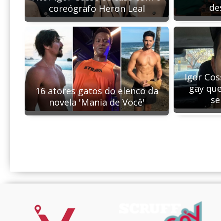
de
coreógrafo Heron Leal
Igor Cos
gay qu
16 atores gatos do elenco da
se
novela 'Mania de Você'