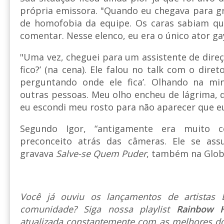
própria emissora. "Quando eu chegava para gra
de homofobia da equipe. Os caras sabiam q
comentar. Nesse elenco, eu era o único ator ga
"Uma vez, cheguei para um assistente de direç
fico?’ (na cena). Ele falou no talk com o diret
perguntando onde ele fica’. Olhando na mi
outras pessoas. Meu olho encheu de lágrima,
eu escondi meu rosto para não aparecer que e
Segundo Igor, “antigamente era muito 
preconceito atrás das câmeras. Ele se a
gravava
Salve-se Quem Puder
, também na Glob
Você já ouviu os lançamentos de artista
comunidade? Siga nossa playlist
Rainbow 
atualizada constantemente com as melhores do