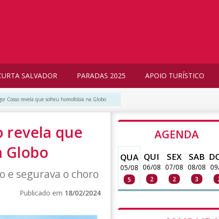
CURTA SALVADOR
PARADAS 2025
APOIO TURÍSTICO
Igor Cosso revela que sofreu homofobia na Globo
o revela que
AGENDA
a Globo
QUI
SEX
SAB
D
QUA
06/08
07/08
08/08
09
05/08
ão e segurava o choro
2
2
3
5
Publicado em
18/02/2024