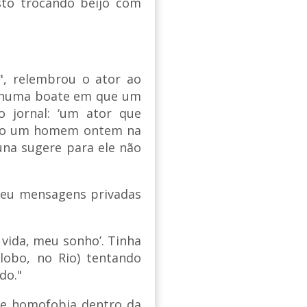
sto trocando beijo com
", relembrou o ator ao
do numa boate em que um
o jornal: ‘um ator que
ndo um homem ontem na
luna sugere para ele não
beu mensagens privadas
 vida, meu sonho’. Tinha
Globo, no Rio) tentando
do."
 de homofobia dentro da