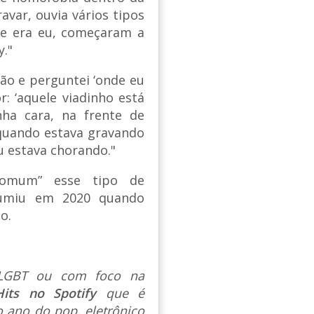
var, ouvia vários tipos
ue era eu, começaram a
y."
ão e perguntei ‘onde eu
or: ‘aquele viadinho está
nha cara, na frente de
 quando estava gravando
u estava chorando."
comum” esse tipo de
ssumiu em 2020 quando
o.
s LGBT ou com foco na
Hits no Spotify
que é
 ano do pop, eletrônico