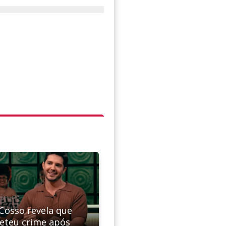
 Cosso revela que
eteu crime após