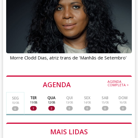
Morre Clodd Dias, atriz trans de 'Manhãs de Setembro'
AGENDA
AGENDA
COMPLETA >
TER
QUA
QUI
SEX
SAB
DOM
SEG
11/08
12/08
13/08
14/08
15/08
16/08
10/08
1
2
0
0
0
0
0
MAIS LIDAS