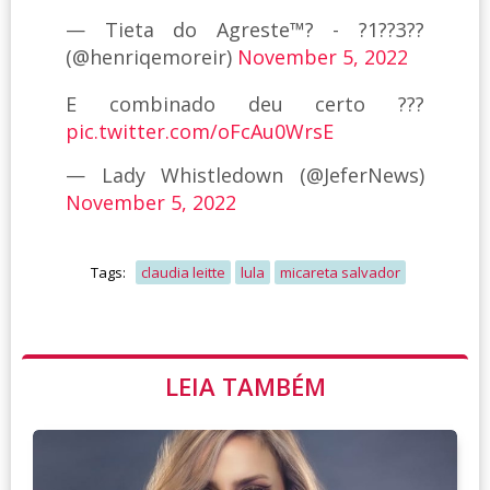
— Tieta do Agreste™? - ?1??3??
(@henriqemoreir)
November 5, 2022
E combinado deu certo ???
pic.twitter.com/oFcAu0WrsE
— Lady Whistledown (@JeferNews)
November 5, 2022
Tags:
claudia leitte
lula
micareta salvador
LEIA TAMBÉM