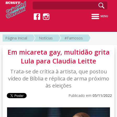
MENU
Página Inicial
Notícias
#Famosos
Em micareta gay, multidão grita
Lula para Claudia Leitte
Trata-se de crítica à artista, que postou
vídeo de Bíblia e réplica de arma próximo
às eleições
Publicado em
05/11/2022