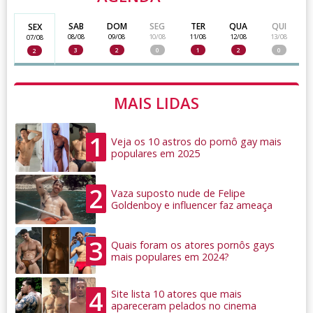
SAB
DOM
SEG
TER
QUA
QUI
SEX
08/08
09/08
10/08
11/08
12/08
13/08
07/08
3
2
0
1
2
0
2
MAIS LIDAS
1
Veja os 10 astros do pornô gay mais
populares em 2025
2
Vaza suposto nude de Felipe
Goldenboy e influencer faz ameaça
3
Quais foram os atores pornôs gays
mais populares em 2024?
4
Site lista 10 atores que mais
apareceram pelados no cinema