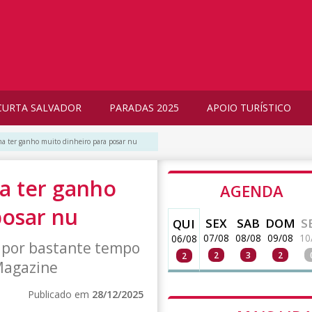
CURTA SALVADOR
PARADAS 2025
APOIO TURÍSTICO
ma ter ganho muito dinheiro para posar nu
a ter ganho
AGENDA
posar nu
SEX
SAB
DOM
S
QUI
07/08
08/08
09/08
10
06/08
 por bastante tempo
2
3
2
2
 Magazine
Publicado em
28/12/2025