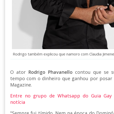
Rodrigo também explicou que namoro com Claudia Jimenez
O ator
Rodrigo Phavanello
contou que se s
tempo com o dinheiro que ganhou por posar n
Magazine.
Entre no grupo de Whatsapp do Guia Gay
notícia
"Sempre fui tímido. Nem na época do Dominó