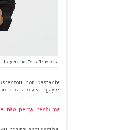
 foi genuíno. Foto: Trumpas
ustentou por bastante
u para a revista gay G
 e não perca nenhuma
 eu posava sem camisa,