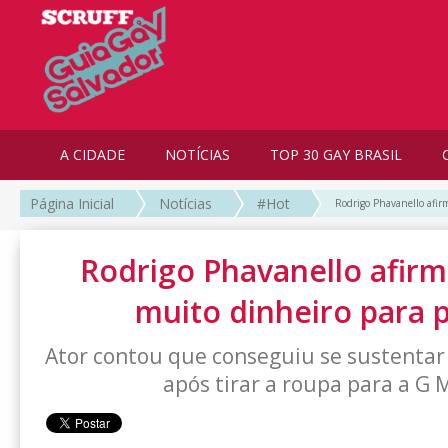
A CIDADE
NOTÍCIAS
TOP 30 GAY BRASIL
Página Inicial
Notícias
#Hot
Rodrigo Phavanello afir
Rodrigo Phavanello afirm
muito dinheiro para 
Ator contou que conseguiu se sustentar
após tirar a roupa para a G