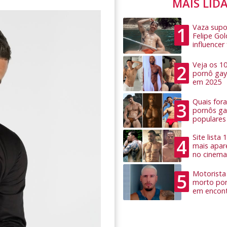
MAIS LID
Vaza supo
1
Felipe Go
influence
Veja os 1
2
pornô gay
em 2025
Quais for
3
pornôs ga
populares
Site lista
4
mais apar
no cinema
Motorista 
5
morto por
em encon