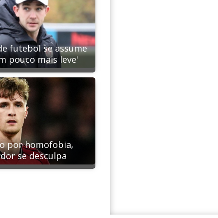
de futebol se assume
Um pouco mais leve'
o por homofobia,
dor se desculpa