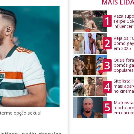
MAIS LID
Vaza supo
1
Felipe Go
influence
Veja os 1
2
pornô gay
em 2025
Quais for
3
pornôs ga
populares
Site lista
4
mais apar
no cinema
Motorista 
5
morto por
r termo opção sexual
em encon
istiano, pediu desculpa