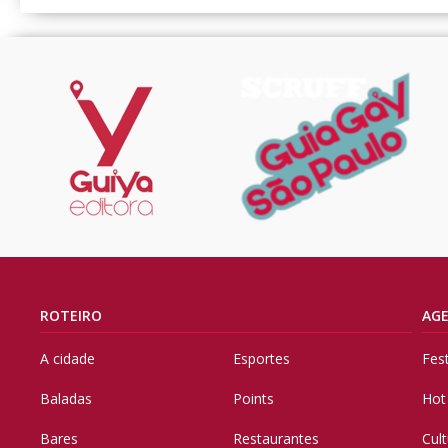
ROTEIRO
AG
A cidade
Esportes
Fes
Baladas
Points
Hot
Bares
Restaurantes
Cul