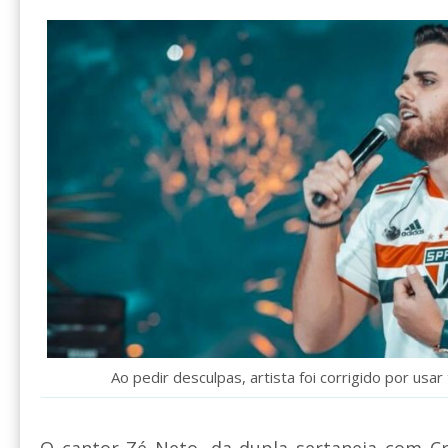
Ao pedir desculpas, artista foi corrigido por usa
O cantor Zé Neto, da dupla sertaneja com Cr