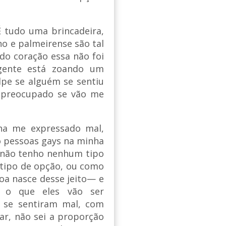
É tudo uma brincadeira,
ano e palmeirense são tal
 do coração essa não foi
 gente está zoando um
pe se alguém se sentiu
u preocupado se vão me
nha me expressado mal,
o pessoas gays na minha
 não tenho nenhum tipo
tipo de opção, ou como
oa nasce desse jeito— e
i o que eles vão ser
s se sentiram mal, com
lar, não sei a proporção