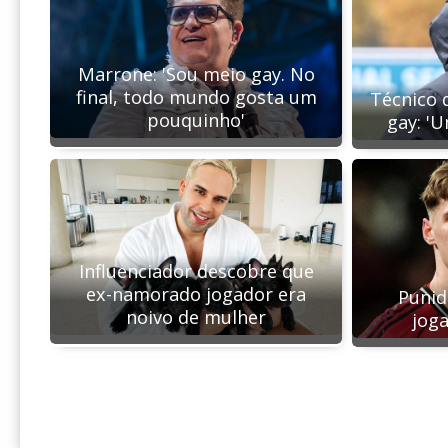
Marrone: 'Sou meio gay. No
final, todo mundo gosta um
Técnico 
pouquinho'
gay: '
Influenciador descobre que
ex-namorado jogador era
Punid
noivo de mulher
joga