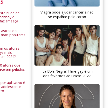
AS
Viagra pode ajudar câncer a não
sto nude de
se espalhar pelo corpo
ldenboy e
r faz ameaça
0 astros do
 mais populares
am os atores
ys mais
 em 2024?
 10 atores que
eceram pelados
'La Bola Negra': filme gay é um
dos favoritos ao Oscar 2027
por aplicativo é
 adolescente
tro