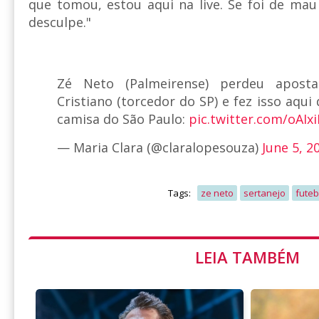
que tomou, estou aqui na live. Se foi de ma
desculpe."
Zé Neto (Palmeirense) perdeu apost
Cristiano (torcedor do SP) e fez isso aqui
camisa do São Paulo:
pic.twitter.com/oAIx
— Maria Clara (@claralopesouza)
June 5, 2
Tags:
ze neto
sertanejo
futeb
LEIA TAMBÉM