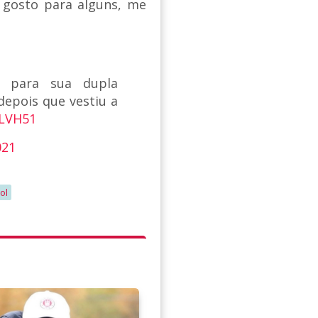
u gosto para alguns, me
a para sua dupla
 depois que vestiu a
iLVH51
021
ol