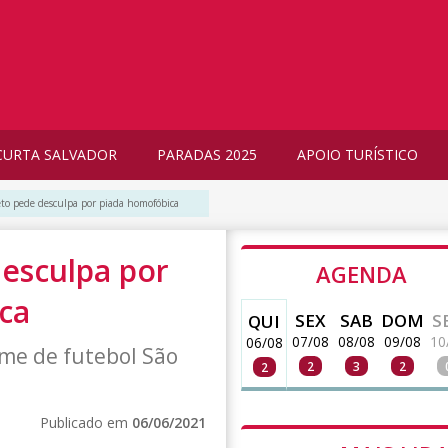
CURTA SALVADOR
PARADAS 2025
APOIO TURÍSTICO
to pede desculpa por piada homofóbica
esculpa por
AGENDA
ca
SEX
SAB
DOM
S
QUI
07/08
08/08
09/08
10
06/08
ime de futebol São
2
3
2
2
Publicado em
06/06/2021