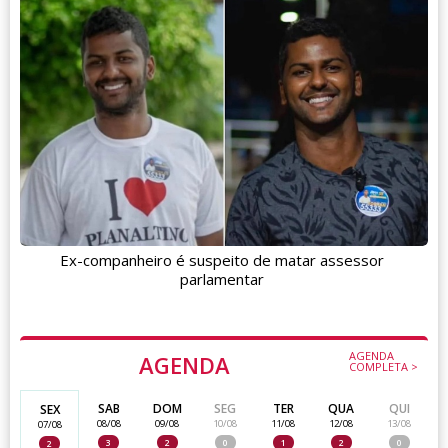
Ex-companheiro é suspeito de matar assessor
parlamentar
AGENDA
AGENDA
COMPLETA >
SAB
DOM
SEG
TER
QUA
QUI
SEX
08/08
09/08
10/08
11/08
12/08
13/08
07/08
3
2
0
1
2
0
2