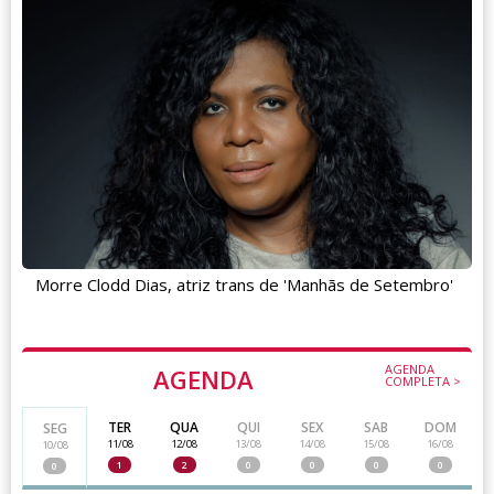
Morre Clodd Dias, atriz trans de 'Manhãs de Setembro'
AGENDA
AGENDA
COMPLETA >
TER
QUA
QUI
SEX
SAB
DOM
SEG
11/08
12/08
13/08
14/08
15/08
16/08
10/08
1
2
0
0
0
0
0