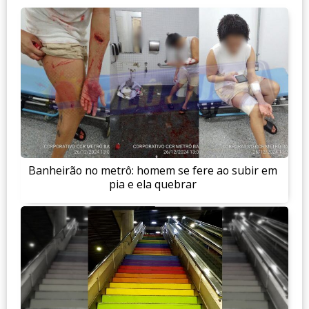
Banheirão no metrô: homem se fere ao subir em
pia e ela quebrar