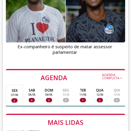
Ex-companheiro é suspeito de matar assessor
parlamentar
AGENDA
AGENDA
COMPLETA >
SAB
DOM
SEG
TER
QUA
QUI
SEX
08/08
09/08
10/08
11/08
12/08
13/08
07/08
3
2
0
1
2
0
2
MAIS LIDAS