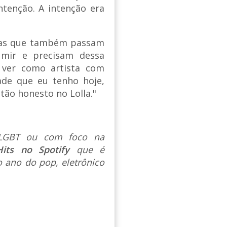
ntenção. A intenção era
soas que também passam
umir e precisam dessa
 ver como artista com
ade que eu tenho hoje,
tão honesto no Lolla."
s LGBT ou com foco na
Hits no Spotify
que é
 ano do pop, eletrônico