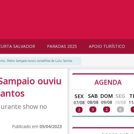
CURTA SALVADOR
PARADAS 2025
APOIO TURÍSTICO
umir, Pedro Sampaio ouviu conselhos de Lulu Santos
 Sampaio ouviu
AGENDA
Santos
SAB
DOM
SEG
T
SEX
08/08
09/08
10/08
11
07/08
 durante show no
3
2
0
2
Publicado em
05/04/2023