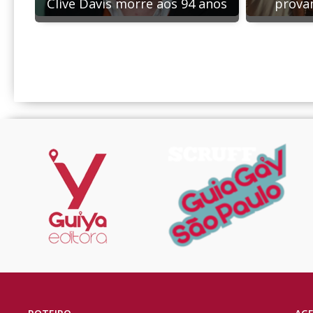
Clive Davis morre aos 94 anos
prova