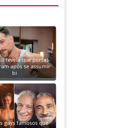
kli revela que portas
ram após se assumir
bi
is gays famosos que