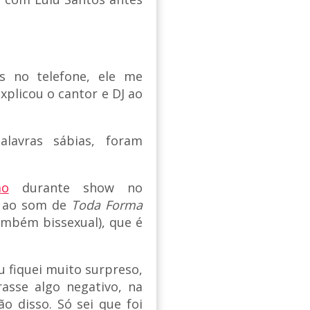
s no telefone, ele me
explicou o cantor e DJ ao
lavras sábias, foram
ã
o
durante show no
4, ao som de
Toda Forma
ambém bissexual), que é
u fiquei muito surpreso,
asse algo negativo, na
o disso. Só sei que foi