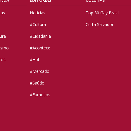
ENDA
EDITORIAS
COLUNAS
tas
Notícias
Top 30 Gay Brasil
#Cultura
Curta Salvador
tura
#Cidadania
vismo
#Acontece
ros
#Hot
#Mercado
#Saúde
#Famosos