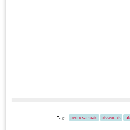
Tags:
pedro sampaio
bissexuais
lu