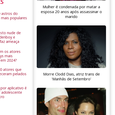
AS
Mulher é condenada por matar a
esposa 20 anos após assassinar o
0 astros do
marido
 mais populares
sto nude de
ldenboy e
r faz ameaça
am os atores
ys mais
 em 2024?
 10 atores que
Morre Clodd Dias, atriz trans de
eceram pelados
'Manhãs de Setembro'
por aplicativo é
 adolescente
tro