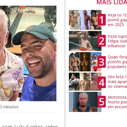
MAIS LID
Veja os 1
1
pornô gay
em 2025
Vaza supo
2
Felipe Go
influence
Quais for
3
pornôs ga
populares
Site lista
4
mais apar
no cinema
Motorista 
5
morto por
40 minutos
em encon
 com Lulu Santos antes