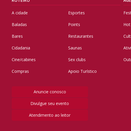
ROTEIRO
AG
A cidade
Esportes
Fes
Baladas
Points
Hot
Bares
Restaurantes
Cul
Cidadania
Saunas
Ati
Cine/cabines
Sex clubs
Out
Compras
Apoio Turístico
Anuncie conosco
Divulgue seu evento
Atendimento ao leitor