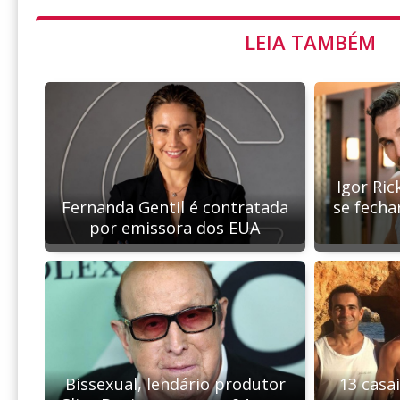
LEIA TAMBÉM
Igor Ric
Fernanda Gentil é contratada
se fecha
por emissora dos EUA
Bissexual, lendário produtor
13 casa