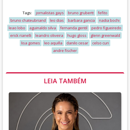
Tags:
jornalistas gays
bruno grubertt
fefito
bruno chateubriand
leo dias
barbara gancia
nadia bochi
leao lobo
aguinaldo silva
fernanda gentil
pedro figueiredo
erick rianelli
leandro oliveira
hugo gloss
glenn greenwald
lisa gomes
leo aquilla
danilo cesar
celso curi
andre fischer
LEIA TAMBÉM