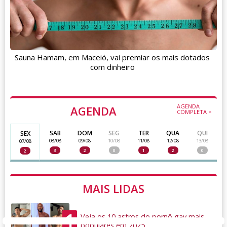
Sauna Hamam, em Maceió, vai premiar os mais dotados
com dinheiro
AGENDA
AGENDA
COMPLETA >
SAB
DOM
SEG
TER
QUA
QUI
SEX
08/08
09/08
10/08
11/08
12/08
13/08
07/08
3
2
0
1
2
0
2
MAIS LIDAS
1
Veja os 10 astros do pornô gay mais
populares em 2025