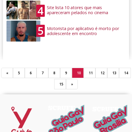
4
Site lista 10 atores que mais
apareceram pelados no cinema
5
Motorista por aplicativo é morto por
adolescente em encontro
«
5
6
7
8
9
10
11
12
13
14
15
»