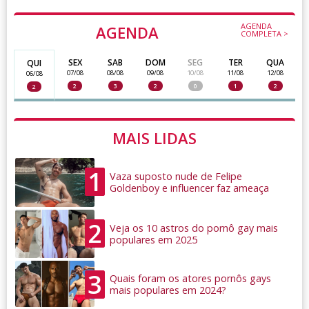
AGENDA
AGENDA
COMPLETA >
SEX
SAB
DOM
SEG
TER
QUA
QUI
07/08
08/08
09/08
10/08
11/08
12/08
06/08
2
3
2
0
1
2
2
MAIS LIDAS
1
Vaza suposto nude de Felipe
Goldenboy e influencer faz ameaça
2
Veja os 10 astros do pornô gay mais
populares em 2025
3
Quais foram os atores pornôs gays
mais populares em 2024?