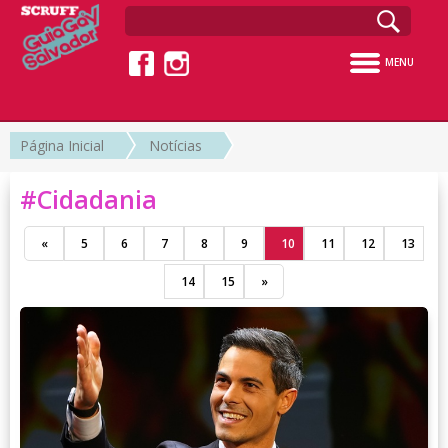
MENU
Página Inicial
Notícias
#Cidadania
«
5
6
7
8
9
10
11
12
13
14
15
»