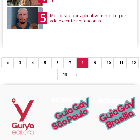
5
Motorista por aplicativo é morto por
adolescente em encontro
«
3
4
5
6
7
8
9
10
11
12
13
»