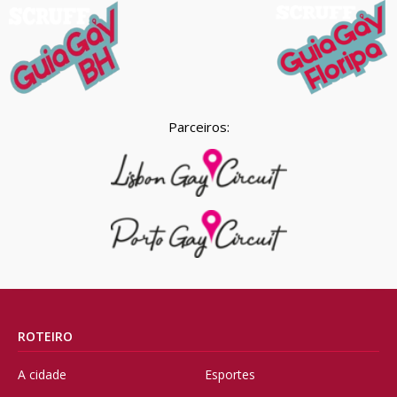
Parceiros:
ROTEIRO
A cidade
Esportes