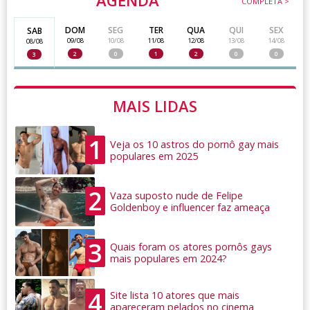
AGENDA
COMPLETA >
DOM
SEG
TER
QUA
QUI
SEX
SAB
09/08
10/08
11/08
12/08
13/08
14/08
08/08
2
0
1
2
0
0
3
MAIS LIDAS
1
Veja os 10 astros do pornô gay mais
populares em 2025
2
Vaza suposto nude de Felipe
Goldenboy e influencer faz ameaça
3
Quais foram os atores pornôs gays
mais populares em 2024?
4
Site lista 10 atores que mais
apareceram pelados no cinema