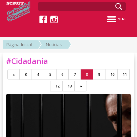
MENU
Página Inicial
Notícias
#Cidadania
«
3
4
5
6
7
8
9
10
11
12
13
»