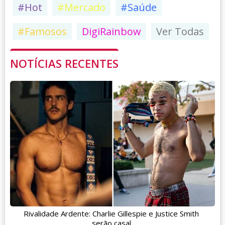
#Hot
#Mercado
#Saúde
#Famosos
DigiRainbow
Ver Todas
NOTÍCIAS RECENTES
Rivalidade Ardente: Charlie Gillespie e Justice Smith
serão casal