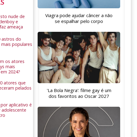
AS
Viagra pode ajudar câncer a não
sto nude de
se espalhar pelo corpo
ldenboy e
r faz ameaça
0 astros do
 mais populares
am os atores
ys mais
 em 2024?
 10 atores que
eceram pelados
'La Bola Negra': filme gay é um
dos favoritos ao Oscar 2027
por aplicativo é
 adolescente
tro