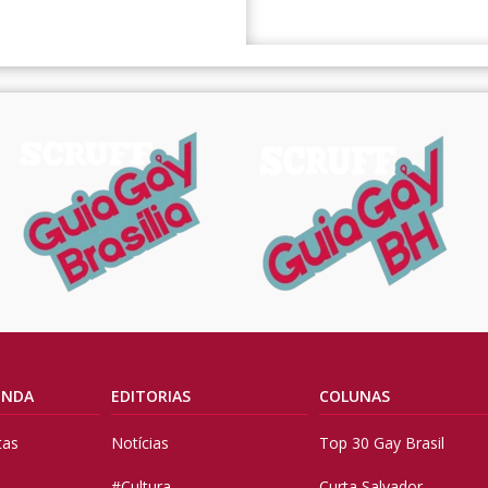
ENDA
EDITORIAS
COLUNAS
tas
Notícias
Top 30 Gay Brasil
#Cultura
Curta Salvador