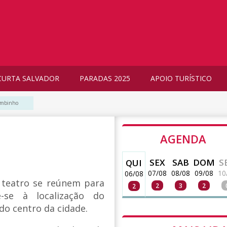
CURTA SALVADOR
PARADAS 2025
APOIO TURÍSTICO
mbinho
AGENDA
SEX
SAB
DOM
S
QUI
07/08
08/08
09/08
10
06/08
e teatro se reúnem para
2
3
2
2
-se à localização do
do centro da cidade.