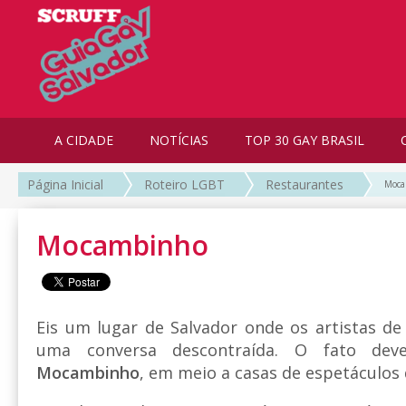
A CIDADE
NOTÍCIAS
TOP 30 GAY BRASIL
Página Inicial
Roteiro LGBT
Restaurantes
Moca
Mocambinho
Eis um lugar de Salvador onde os artistas d
uma conversa descontraída. O fato deve
Mocambinho
, em meio a casas de espetáculos 