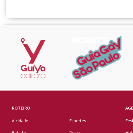
ROTEIRO
AG
A cidade
Esportes
Fes
Baladas
Points
Hot