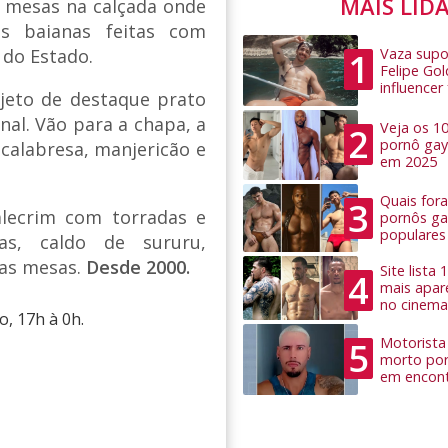
MAIS LID
 mesas na calçada onde
as baianas feitas com
r do Estado.
Vaza supo
1
Felipe Go
influence
jeto de destaque prato
nal. Vão para a chapa, a
Veja os 1
2
pornô gay
 calabresa, manjericão e
em 2025
Quais for
3
alecrim com torradas e
pornôs ga
populares
as, caldo de sururu,
las mesas.
Desde 2000.
Site lista
4
mais apar
no cinema
, 17h à 0h.
Motorista 
5
morto por
em encon