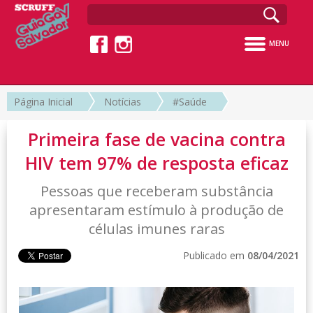
MENU
Página Inicial
Notícias
#Saúde
Primeira fase de vacina contra
HIV tem 97% de resposta eficaz
Pessoas que receberam substância
apresentaram estímulo à produção de
células imunes raras
Publicado em
08/04/2021