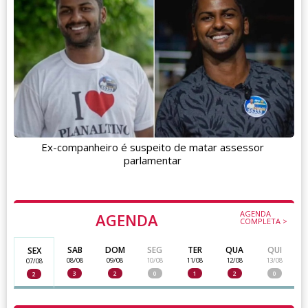
Ex-companheiro é suspeito de matar assessor
parlamentar
AGENDA
AGENDA
COMPLETA >
SAB
DOM
SEG
TER
QUA
QUI
SEX
08/08
09/08
10/08
11/08
12/08
13/08
07/08
3
2
0
1
2
0
2