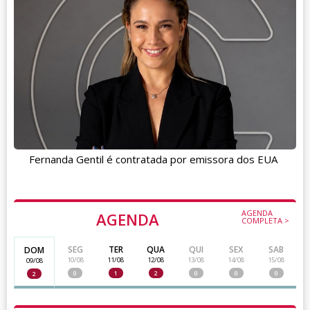
Fernanda Gentil é contratada por emissora dos EUA
AGENDA
AGENDA
COMPLETA >
SEG
TER
QUA
QUI
SEX
SAB
DOM
10/08
11/08
12/08
13/08
14/08
15/08
09/08
0
1
2
0
0
0
2