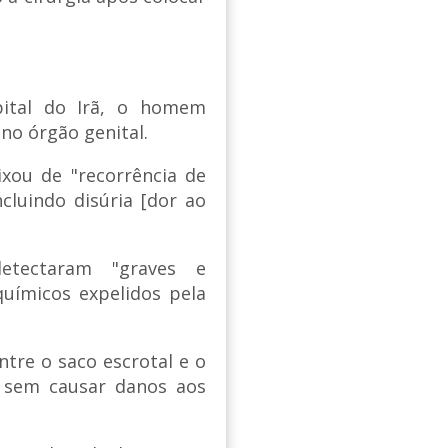
pital do Irã, o homem
no órgão genital.
xou de "recorrência de
ncluindo disúria [dor ao
tectaram "graves e
químicos expelidos pela
entre o saco escrotal e o
a sem causar danos aos