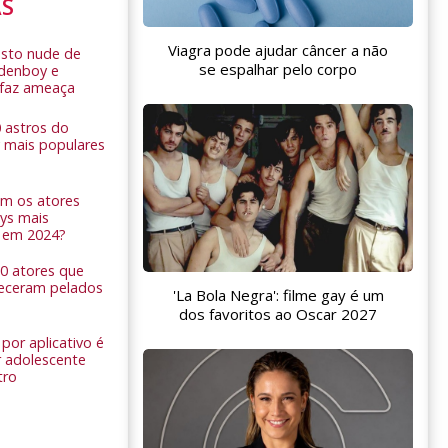
AS
Viagra pode ajudar câncer a não
sto nude de
se espalhar pelo corpo
ldenboy e
r faz ameaça
0 astros do
 mais populares
am os atores
ys mais
 em 2024?
 10 atores que
eceram pelados
'La Bola Negra': filme gay é um
dos favoritos ao Oscar 2027
por aplicativo é
 adolescente
tro