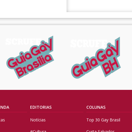
ENDA
EDITORIAS
COLUNAS
tas
Notícias
Top 30 Gay Brasil
#Cultura
Curta Salvador