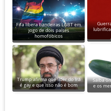
Guerra
Fifa libera bandeiras LGBT em
lubrific
jogo de dois países
homofóbicos
Trump afirma que líder do Irã
Saiba on
é gay e que isso não é bom
e os me