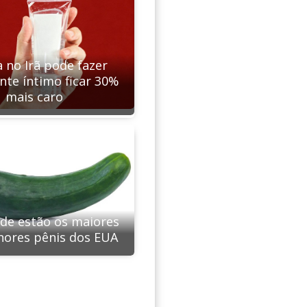
 no Irã pode fazer
ante íntimo ficar 30%
mais caro
de estão os maiores
nores pênis dos EUA