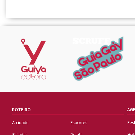
ROTEIRO
AG
A cidade
Esportes
Fes
Baladas
Points
Hot