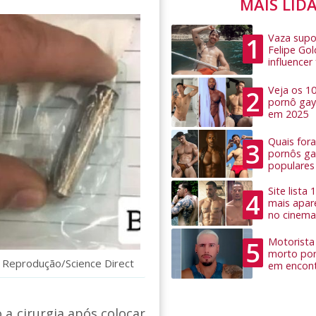
MAIS LID
Vaza supo
1
Felipe Go
influence
Veja os 1
2
pornô gay
em 2025
Quais for
3
pornôs ga
populares
Site lista
4
mais apar
no cinema
Motorista 
5
morto por
: Reprodução/Science Direct
em encon
a cirurgia após colocar