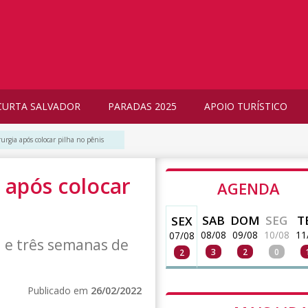
CURTA SALVADOR
PARADAS 2025
APOIO TURÍSTICO
urgia após colocar pilha no pênis
 após colocar
AGENDA
SAB
DOM
SEG
T
SEX
08/08
09/08
10/08
11
07/08
l e três semanas de
3
2
0
2
Publicado em
26/02/2022