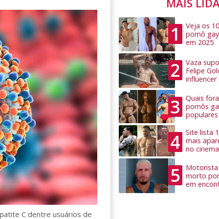
MAIS LID
Veja os 1
1
pornô gay
em 2025
Vaza supo
2
Felipe Go
influence
Quais for
3
pornôs ga
populares
Site lista
4
mais apar
no cinema
Motorista 
5
morto por
em encon
patite C dentre usuários de