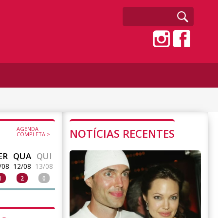
AGENDA
NOTÍCIAS RECENTES
COMPLETA >
ER
QUA
QUI
/08
12/08
13/08
1
2
0