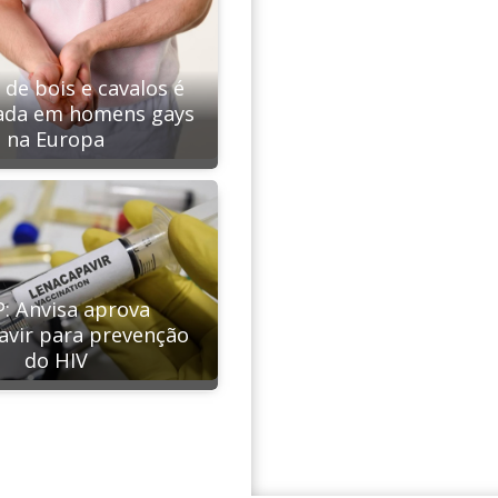
de bois e cavalos é
ada em homens gays
na Europa
P: Anvisa aprova
avir para prevenção
do HIV