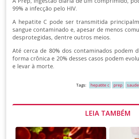
A Prep, ingestão diária de um comprimido, po
99% a infecção pelo HIV.
A hepatite C pode ser transmitida principal
sangue contaminado e, apesar de menos comum
desprotegidas, dentre outros meios.
Até cerca de 80% dos contaminados podem d
forma crônica e 20% desses casos podem evolui
e levar à morte.
Tags:
hepatite c
prep
saude
LEIA TAMBÉM