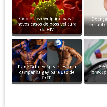
Cientistas divulgam mais 2
Doença 
novos casos de possível cura
encontr
do HIV
PrE
Ex de Britney Spears estrela
lenacap
campanha gay para uso de
PrEP