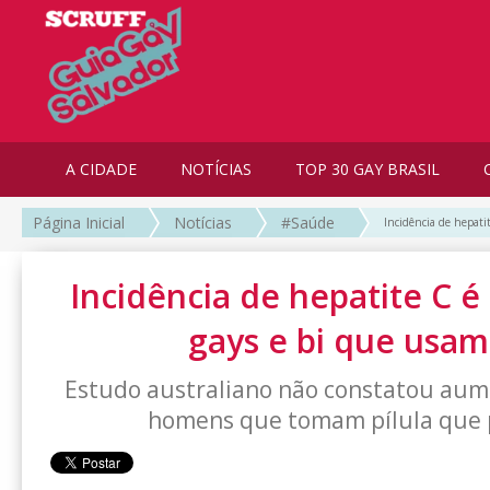
A CIDADE
NOTÍCIAS
TOP 30 GAY BRASIL
Página Inicial
Notícias
#Saúde
Incidência de hepati
Incidência de hepatite C é
gays e bi que usam
Estudo australiano não constatou au
homens que tomam pílula que 