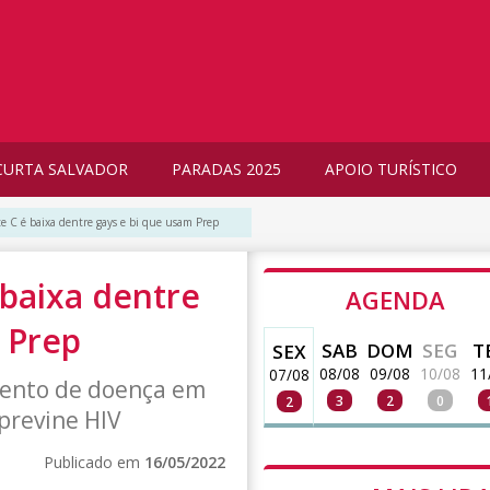
CURTA SALVADOR
PARADAS 2025
APOIO TURÍSTICO
te C é baixa dentre gays e bi que usam Prep
 baixa dentre
AGENDA
 Prep
SAB
DOM
SEG
T
SEX
08/08
09/08
10/08
11
07/08
mento de doença em
3
2
0
2
previne HIV
Publicado em
16/05/2022