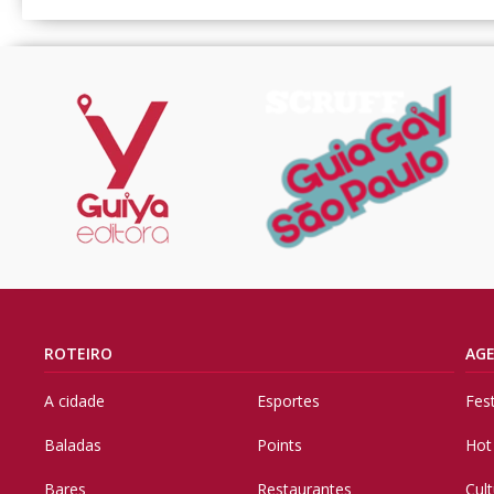
ROTEIRO
AG
A cidade
Esportes
Fes
Baladas
Points
Hot
Bares
Restaurantes
Cul