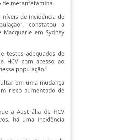
o de metanfetamina.
níveis de incidência de
ulação", constatou a
de Macquarie em Sydney
e testes adequados de
 de HCV com acesso ao
nessa população.”
esultar em uma mudança
um risco aumentado de
ue a Austrália de HCV
vos, há uma incidência