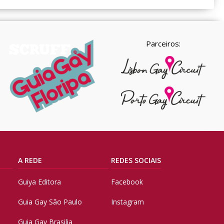
Parceiros:
A REDE
REDES SOCIAIS
Guiya Editora
Facebook
Guia Gay São Paulo
Instagram
Guia Gay Brasilia