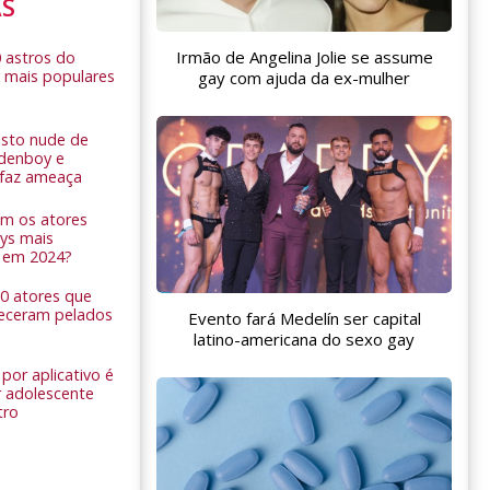
AS
Irmão de Angelina Jolie se assume
0 astros do
 mais populares
gay com ajuda da ex-mulher
sto nude de
ldenboy e
r faz ameaça
am os atores
ys mais
 em 2024?
 10 atores que
eceram pelados
Evento fará Medelín ser capital
latino-americana do sexo gay
por aplicativo é
 adolescente
tro