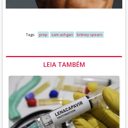
Tags:
prep
sam ashgari
britney spears
LEIA TAMBÉM