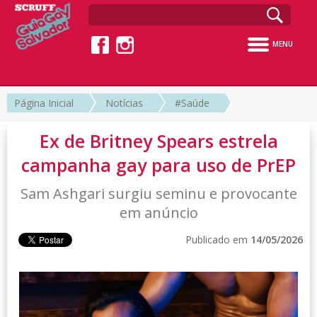
MENU
Página Inicial
Notícias
#Saúde
Ex de Britney Spears estrela
campanha gay para uso de PrEP
Sam Ashgari surgiu seminu e provocante
em anúncio
Publicado em
14/05/2026