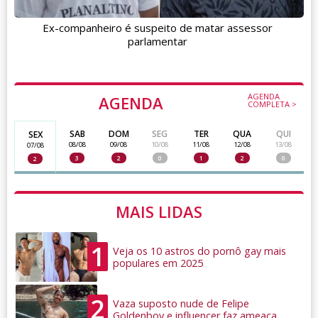
Ex-companheiro é suspeito de matar assessor
parlamentar
AGENDA
AGENDA
COMPLETA >
SAB
DOM
SEG
TER
QUA
QUI
SEX
08/08
09/08
10/08
11/08
12/08
13/08
07/08
3
2
0
1
2
0
2
MAIS LIDAS
1
Veja os 10 astros do pornô gay mais
populares em 2025
2
Vaza suposto nude de Felipe
Goldenboy e influencer faz ameaça