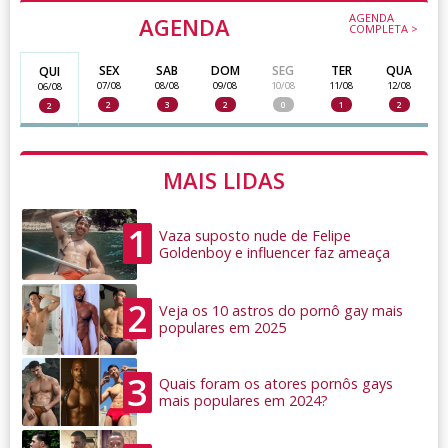
AGENDA
AGENDA
COMPLETA >
SEX
SAB
DOM
SEG
TER
QUA
QUI
07/08
08/08
09/08
10/08
11/08
12/08
06/08
2
3
2
0
1
2
2
MAIS LIDAS
1
Vaza suposto nude de Felipe
Goldenboy e influencer faz ameaça
2
Veja os 10 astros do pornô gay mais
populares em 2025
3
Quais foram os atores pornôs gays
mais populares em 2024?