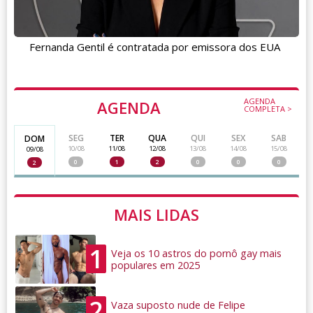
Fernanda Gentil é contratada por emissora dos EUA
AGENDA
AGENDA
COMPLETA >
SEG
TER
QUA
QUI
SEX
SAB
DOM
10/08
11/08
12/08
13/08
14/08
15/08
09/08
0
1
2
0
0
0
2
MAIS LIDAS
1
Veja os 10 astros do pornô gay mais
populares em 2025
2
Vaza suposto nude de Felipe