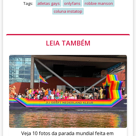
Tags:
atletas gays
onlyfans
robbie manson
coluna instatop
LEIA TAMBÉM
Veja 10 fotos da parada mundial feita em