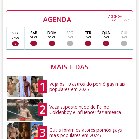
AGENDA
AGENDA
COMPLETA >
SAB
DOM
SEG
TER
QUA
QUI
SEX
08/08
09/08
10/08
11/08
12/08
13/08
07/08
3
2
0
1
2
0
2
MAIS LIDAS
1
Veja os 10 astros do pornô gay mais
populares em 2025
2
Vaza suposto nude de Felipe
Goldenboy e influencer faz ameaça
3
Quais foram os atores pornôs gays
mais populares em 2024?