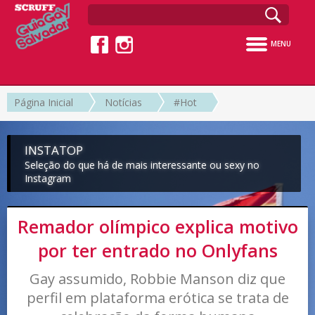
MENU
Página Inicial
Notícias
#Hot
INSTATOP
Seleção do que há de mais interessante ou sexy no
Instagram
Remador olímpico explica motivo
por ter entrado no Onlyfans
Gay assumido, Robbie Manson diz que
perfil em plataforma erótica se trata de