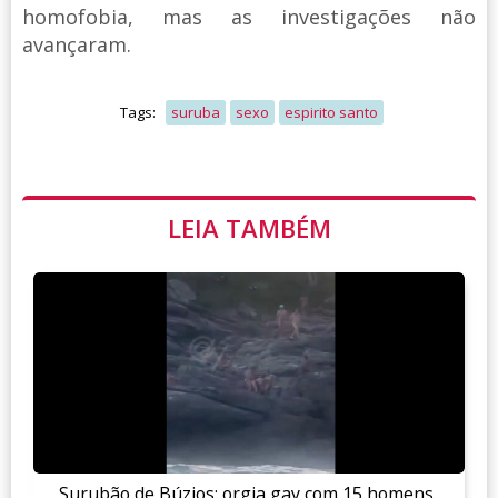
homofobia, mas as investigações não
avançaram.
Tags:
suruba
sexo
espirito santo
LEIA TAMBÉM
Surubão de Búzios: orgia gay com 15 homens