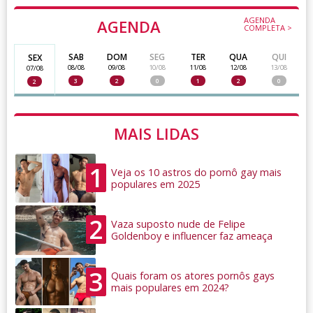
AGENDA
AGENDA
COMPLETA >
SAB
DOM
SEG
TER
QUA
QUI
SEX
08/08
09/08
10/08
11/08
12/08
13/08
07/08
3
2
0
1
2
0
2
MAIS LIDAS
1
Veja os 10 astros do pornô gay mais
populares em 2025
2
Vaza suposto nude de Felipe
Goldenboy e influencer faz ameaça
3
Quais foram os atores pornôs gays
mais populares em 2024?