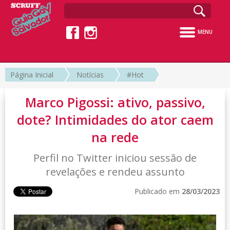
MENU
Página Inicial
Notícias
#Hot
Marco Pigossi: ativo, passivo,
dote? Intimidades do ator caem
na rede
Perfil no Twitter iniciou sessão de
revelações e rendeu assunto
Publicado em
28/03/2023