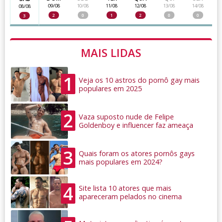
09/08
10/08
11/08
12/08
13/08
14/08
08/08
2
0
1
2
0
0
3
MAIS LIDAS
1
Veja os 10 astros do pornô gay mais
populares em 2025
2
Vaza suposto nude de Felipe
Goldenboy e influencer faz ameaça
3
Quais foram os atores pornôs gays
mais populares em 2024?
4
Site lista 10 atores que mais
apareceram pelados no cinema