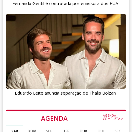
Fernanda Gentil é contratada por emissora dos EUA
Eduardo Leite anuncia separação de Thalis Bolzan
AGENDA
AGENDA
COMPLETA >
DOM
SEG
TER
QUA
QUI
SEX
SAB