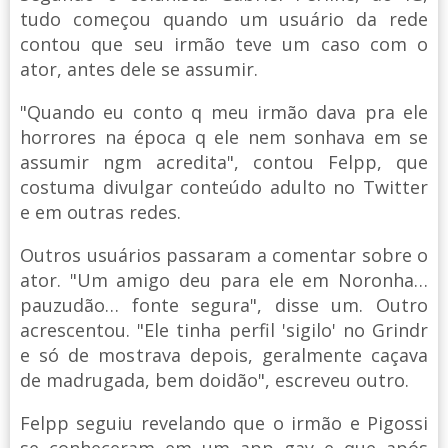
tudo começou quando um usuário da rede
contou que seu irmão teve um caso com o
ator, antes dele se assumir.
"Quando eu conto q meu irmão dava pra ele
horrores na época q ele nem sonhava em se
assumir ngm acredita", contou Felpp, que
costuma divulgar conteúdo adulto no Twitter
e em outras redes.
Outros usuários passaram a comentar sobre o
ator. "Um amigo deu para ele em Noronha…
pauzudão… fonte segura", disse um. Outro
acrescentou. "Ele tinha perfil 'sigilo' no Grindr
e só de mostrava depois, geralmente caçava
de madrugada, bem doidão", escreveu outro.
Felpp seguiu revelando que o irmão e Pigossi
se conheceram em um app gay e que após