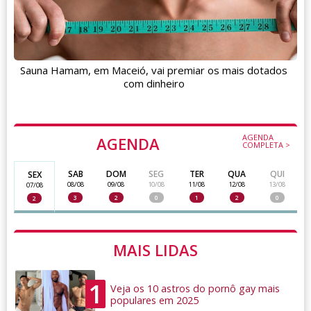
Sauna Hamam, em Maceió, vai premiar os mais dotados
com dinheiro
AGENDA
AGENDA
COMPLETA >
SAB
DOM
SEG
TER
QUA
QUI
SEX
08/08
09/08
10/08
11/08
12/08
13/08
07/08
3
2
0
1
2
0
2
MAIS LIDAS
1
Veja os 10 astros do pornô gay mais
populares em 2025