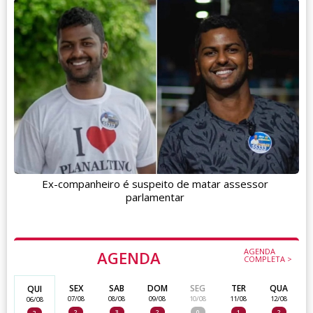
Ex-companheiro é suspeito de matar assessor
parlamentar
AGENDA
AGENDA
COMPLETA >
SEX
SAB
DOM
SEG
TER
QUA
QUI
07/08
08/08
09/08
10/08
11/08
12/08
06/08
2
3
2
0
1
2
2