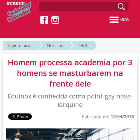
MENU
Página Inicial
Notícias
#Hot
Homem processa academia por 3
homens se masturbarem na
frente dele
Equinox é conhecida como point gay nova-
iorquino
Publicado em
12/04/2018