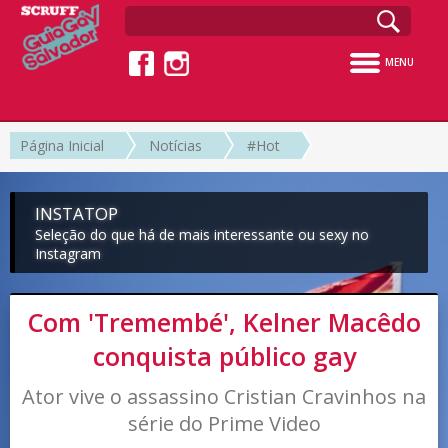
MENU
Página Inicial
Notícias
#Hot
INSTATOP
Seleção do que há de mais interessante ou sexy no
Instagram
Com 'Tremembé', Kelner Macêdo
conquista público gay
Ator vive o assassino Cristian Cravinhos na
série do Prime Video