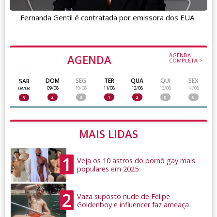
Fernanda Gentil é contratada por emissora dos EUA
AGENDA
AGENDA
COMPLETA >
DOM
SEG
TER
QUA
QUI
SEX
SAB
09/08
10/08
11/08
12/08
13/08
14/08
08/08
2
0
1
2
0
0
3
MAIS LIDAS
1
Veja os 10 astros do pornô gay mais
populares em 2025
2
Vaza suposto nude de Felipe
Goldenboy e influencer faz ameaça