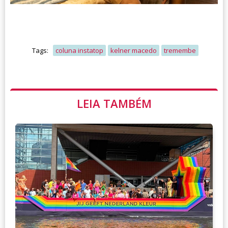
Tags:
coluna instatop
kelner macedo
tremembe
LEIA TAMBÉM