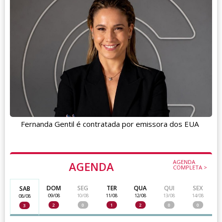
Fernanda Gentil é contratada por emissora dos EUA
AGENDA
AGENDA
COMPLETA >
DOM
SEG
TER
QUA
QUI
SEX
SAB
09/08
10/08
11/08
12/08
13/08
14/08
08/08
2
0
1
2
0
0
3