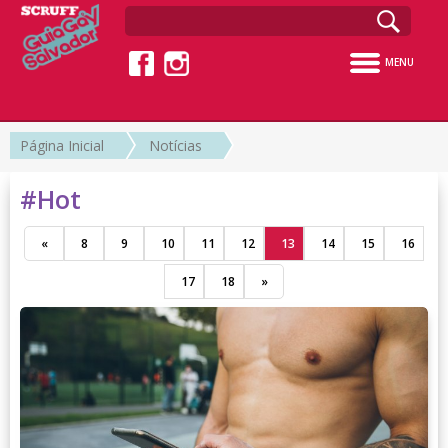
MENU
Página Inicial
Notícias
#Hot
«
8
9
10
11
12
13
14
15
16
17
18
»