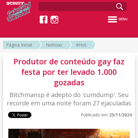
MENU
Página Inicial
Notícias
#Hot
Produtor de conteúdo gay faz
festa por ter levado 1.000
gozadas
Bitchmansp é adepto do 'cumdump'. Seu
recorde em uma noite foram 27 ejaculadas
Publicado em
25/11/2024