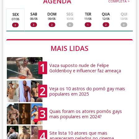
AGENDA
COMPLETA >
SAB
DOM
SEG
TER
QUA
QUI
SEX
08/08
09/08
10/08
11/08
12/08
13/08
07/08
3
2
0
1
2
0
2
MAIS LIDAS
1
Vaza suposto nude de Felipe
Goldenboy e influencer faz ameaça
2
Veja os 10 astros do pornô gay mais
populares em 2025
3
Quais foram os atores pornôs gays
mais populares em 2024?
4
Site lista 10 atores que mais
apareceram pelados no cinema