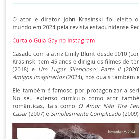
O ator e diretor
John Krasinski
foi eleito 
mundo em 2024 pela revista estadunidense Peo
Curta o Guia Gay no Instagram
Casado com a atriz Emily Blunt desde 2010 (co
Krasinski tem 45 anos e dirigiu os filmes de te
(2018) e
Um Lugar Silencioso: Parte II
(2020)
Amigos Imaginários
(2024), nos quais também e
Ele também é famoso por protagonizar a sér
No seu extenso currículo como ator tamb
românticas, tais como
O Amor Não Tira Fér
Casar
(2007) e
Simplesmente Complicado
(2009)