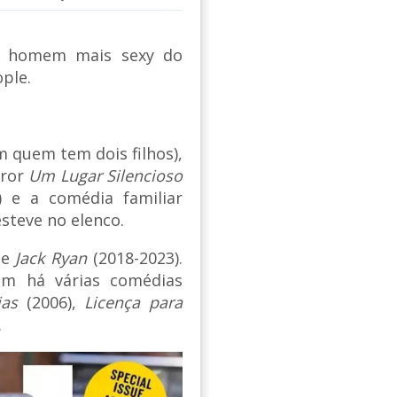
o homem mais sexy do
ple.
m quem tem dois filhos),
rror
Um Lugar Silencioso
 e a comédia familiar
steve no elenco.
ie
Jack Ryan
(2018-2023).
ém há várias comédias
ias
(2006),
Licença para
.