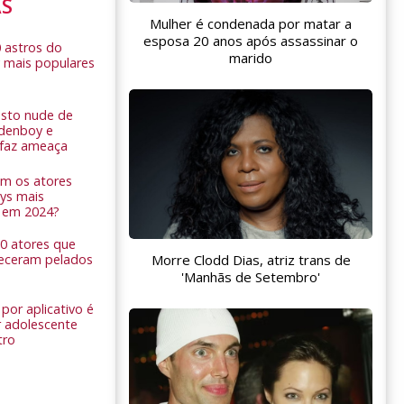
AS
Mulher é condenada por matar a
esposa 20 anos após assassinar o
0 astros do
marido
 mais populares
sto nude de
ldenboy e
r faz ameaça
am os atores
ys mais
 em 2024?
 10 atores que
Morre Clodd Dias, atriz trans de
eceram pelados
'Manhãs de Setembro'
por aplicativo é
 adolescente
tro