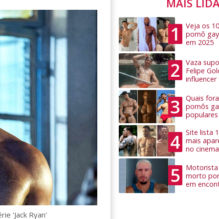
MAIS LID
Veja os 1
1
pornô gay
em 2025
Vaza supo
2
Felipe Go
influence
Quais for
3
pornôs ga
populares
Site lista
4
mais apar
no cinema
Motorista 
5
morto por
em encon
rie 'Jack Ryan'