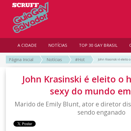
A CIDADE
NOTÍCIAS
TOP 30 GAY BRASIL
Página Inicial
Notícias
#Hot
John Krasinski é eleit
John Krasinski é eleito 
sexy do mundo em
Marido de Emily Blunt, ator e diretor di
sendo enganado