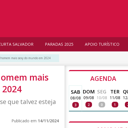
CURTA SALVADOR
PARADAS 2025
APOIO TURÍSTICO
o o homem mais sexy do mundo em 2024
o homem mais
AGENDA
 2024
DOM
SEG
TER
Q
SAB
09/08
10/08
11/08
12
08/08
sse que talvez esteja
2
0
1
3
Publicado em
14/11/2024