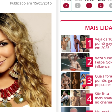
Publicado em
15/05/2016
0
1
2
2
MAIS LID
Veja os 1
1
pornô gay
em 2025
Vaza supo
2
Felipe Go
influence
Quais for
3
pornôs ga
populares
Site lista
4
mais apar
no cinema
Motorista 