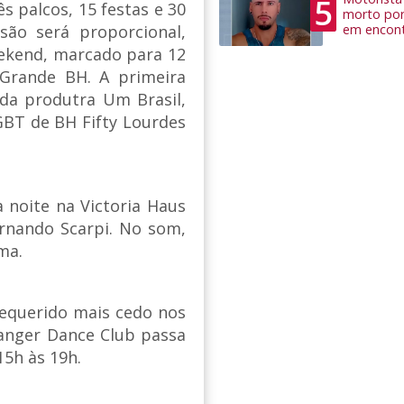
5
s palcos, 15 festas e 30
morto por
em encon
rsão será proporcional,
ekend, marcado para 12
Grande BH. A primeira
da produtra Um Brasil,
GBT de BH Fifty Lourdes
a noite na Victoria Haus
rnando Scarpi. No som,
ma.
requerido mais cedo nos
Danger Dance Club passa
15h às 19h.