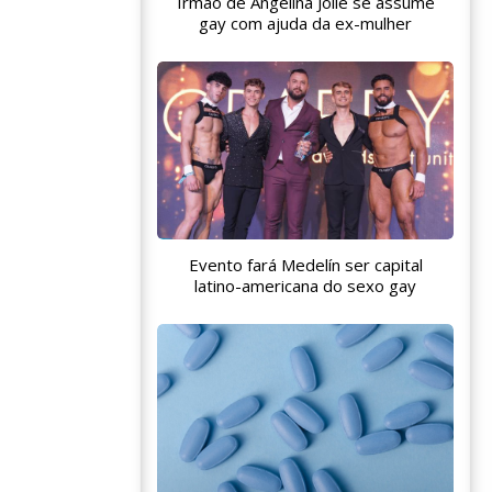
Irmão de Angelina Jolie se assume
gay com ajuda da ex-mulher
Evento fará Medelín ser capital
latino-americana do sexo gay