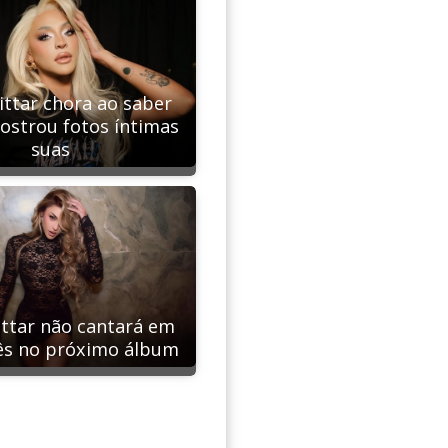
ittar chora ao saber
ostrou fotos íntimas
suas
ittar não cantará em
ês no próximo álbum