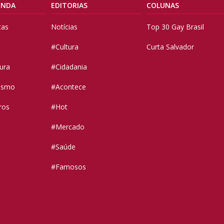
ENDA
EDITORIAS
COLUNAS
tas
Notícias
Top 30 Gay Brasil
#Cultura
Curta Salvador
tura
#Cidadania
vismo
#Acontece
ros
#Hot
#Mercado
#Saúde
#Famosos