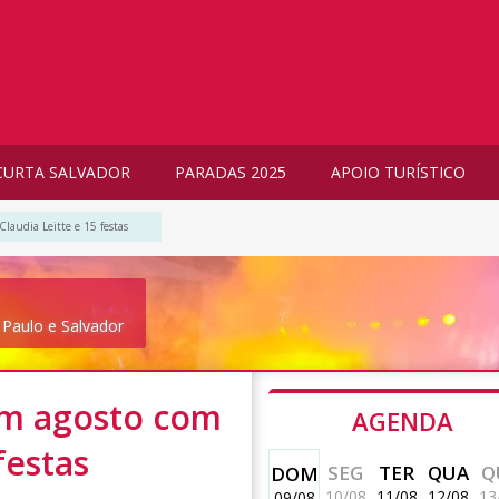
CURTA SALVADOR
PARADAS 2025
APOIO TURÍSTICO
audia Leitte e 15 festas
 Paulo e Salvador
m agosto com
AGENDA
festas
SEG
TER
QUA
Q
DOM
10/08
11/08
12/08
13
09/08