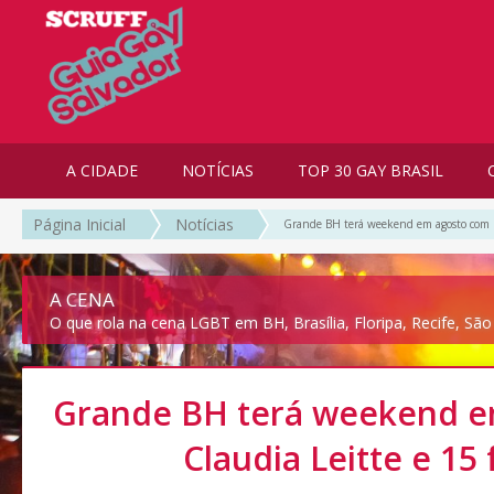
A CIDADE
NOTÍCIAS
TOP 30 GAY BRASIL
Página Inicial
Notícias
Grande BH terá weekend em agosto com Cl
A CENA
O que rola na cena LGBT em BH, Brasília, Floripa, Recife, São
Grande BH terá weekend e
Claudia Leitte e 15 