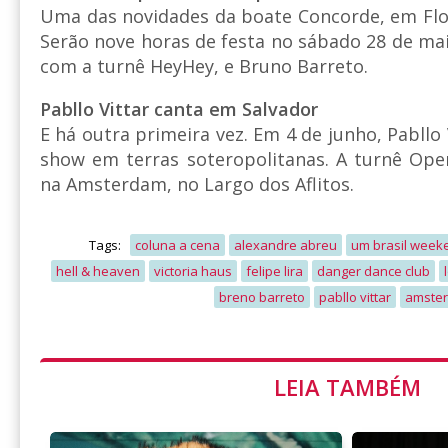
Uma das novidades da boate Concorde, em Flori
Serão nove horas de festa no sábado 28 de m
com a turnê HeyHey, e Bruno Barreto.
Pabllo Vittar canta em Salvador
E há outra primeira vez. Em 4 de junho, Pabllo 
show em terras soteropolitanas. A turnê Ope
na Amsterdam, no Largo dos Aflitos.
Tags:
coluna a cena
alexandre abreu
um brasil weeke
hell & heaven
victoria haus
felipe lira
danger dance club
breno barreto
pabllo vittar
amste
LEIA TAMBÉM