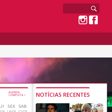
AGENDA
NOTÍCIAS RECENTES
COMPLETA >
UI
SEX
SAB
/08
14/08
15/08