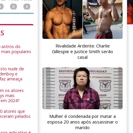
0
0
0
AS
Rivalidade Ardente: Charlie
0 astros do
Gillespie e Justice Smith serão
 mais populares
casal
sto nude de
ldenboy e
r faz ameaça
am os atores
ys mais
 em 2024?
 10 atores que
Mulher é condenada por matar a
eceram pelados
esposa 20 anos após assassinar o
marido
por aplicativo é