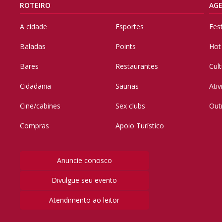
ROTEIRO
AG
A cidade
Esportes
Fes
Baladas
Points
Hot
Bares
Restaurantes
Cul
Cidadania
Saunas
Ati
Cine/cabines
Sex clubs
Out
Compras
Apoio Turístico
Anuncie conosco
Divulgue seu evento
Atendimento ao leitor