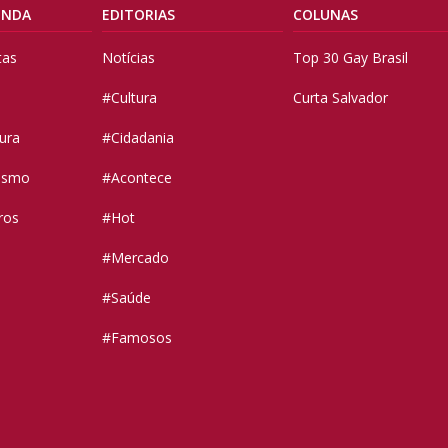
ENDA
EDITORIAS
COLUNAS
tas
Notícias
Top 30 Gay Brasil
#Cultura
Curta Salvador
tura
#Cidadania
vismo
#Acontece
ros
#Hot
#Mercado
#Saúde
#Famosos