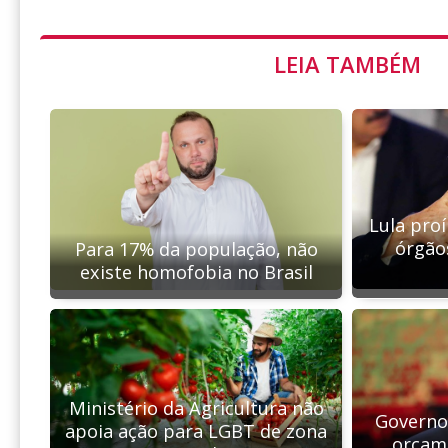
LEIA TAMBÉM
Lula proí
órgão
Para 17% da população, não
existe homofobia no Brasil
Ministério da Agricultura não
Governo 
apoia ação para LGBT de zona
orçame