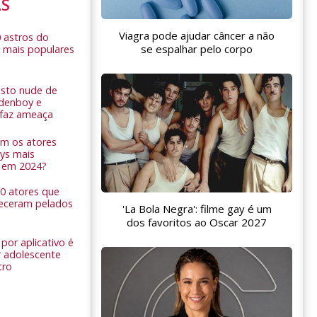
AS
Viagra pode ajudar câncer a não
0 astros do
se espalhar pelo corpo
 mais populares
sto nude de
ldenboy e
r faz ameaça
am os atores
ys mais
 em 2024?
 10 atores que
eceram pelados
'La Bola Negra': filme gay é um
dos favoritos ao Oscar 2027
por aplicativo é
 adolescente
tro