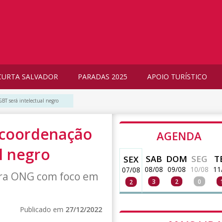
CURTA SALVADOR
PARADAS 2025
APOIO TURÍSTICO
BT será intelectual negro
 coordenação
AGENDA
l negro
SAB
DOM
SEG
T
SEX
08/08
09/08
10/08
11
07/08
dera ONG com foco em
3
2
0
2
Publicado em
27/12/2022