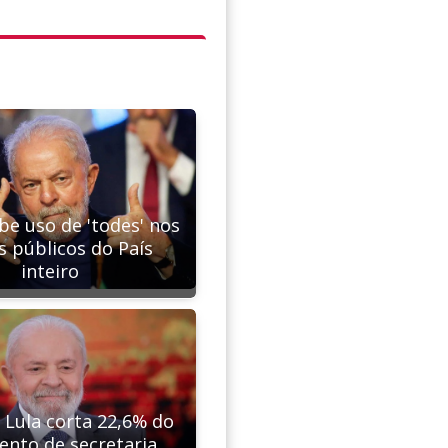
be uso de 'todes' nos
s públicos do País
inteiro
Lula corta 22,6% do
nto de secretaria