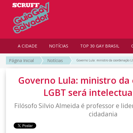
A CIDADE
NOTÍCIAS
TOP 30 GAY BRASIL
Página Inicial
Notícias
Governo Lula: ministro da coordenação LG
Governo Lula: ministro da
LGBT será intelectua
Filósofo Silvio Almeida é professor e li
cidadania