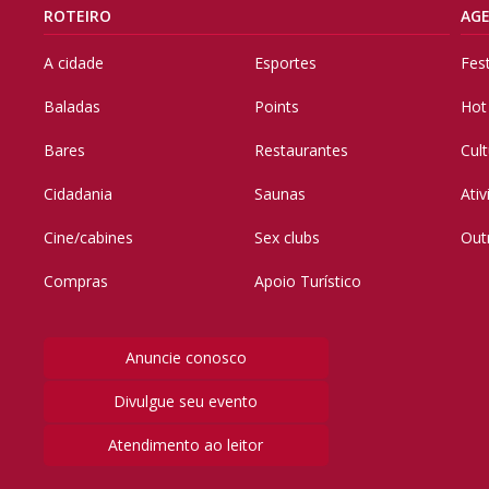
ROTEIRO
AG
A cidade
Esportes
Fes
Baladas
Points
Hot
Bares
Restaurantes
Cul
Cidadania
Saunas
Ati
Cine/cabines
Sex clubs
Out
Compras
Apoio Turístico
Anuncie conosco
Divulgue seu evento
Atendimento ao leitor