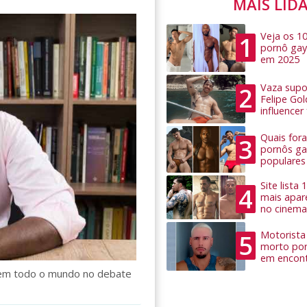
MAIS LID
Veja os 1
1
pornô gay
em 2025
Vaza supo
2
Felipe Go
influence
Quais for
3
pornôs ga
populares
Site lista
4
mais apar
no cinema
Motorista 
5
morto por
em encon
ia em todo o mundo no debate