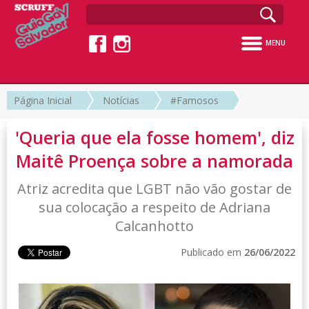
MENU
Página Inicial
Notícias
#Famosos
'Queria que ela fosse homem', diz
Maitê Proença sobre a namorada
Atriz acredita que LGBT não vão gostar de
sua colocação a respeito de Adriana
Calcanhotto
Publicado em
26/06/2022