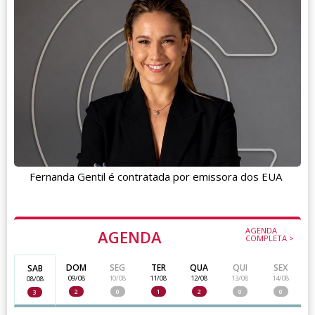
Fernanda Gentil é contratada por emissora dos EUA
AGENDA
AGENDA
COMPLETA >
DOM
SEG
TER
QUA
QUI
SEX
SAB
09/08
10/08
11/08
12/08
13/08
14/08
08/08
2
0
1
2
0
0
3