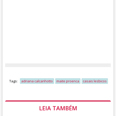
Tags:
adriana calcanhotto
maite proenca
casais lesbicos
LEIA TAMBÉM