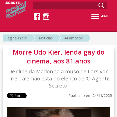
MENU
Página Inicial
Notícias
#Famosos
Morre Udo Kier, lenda gay do
cinema, aos 81 anos
De clipe da Madonna a muso de Lars von
Trier, alemão está no elenco de 'O Agente
Secreto'
Publicado em
24/11/2025