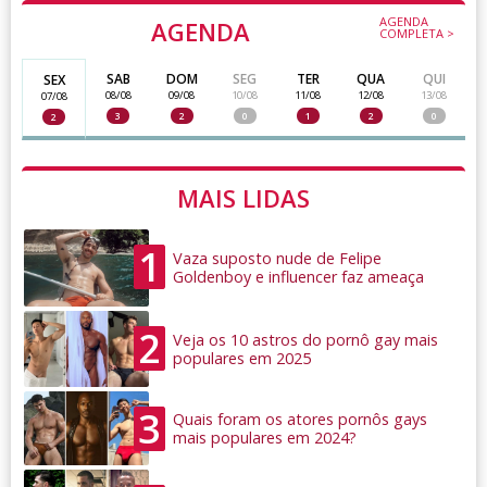
AGENDA
AGENDA
COMPLETA >
SAB
DOM
SEG
TER
QUA
QUI
SEX
08/08
09/08
10/08
11/08
12/08
13/08
07/08
3
2
0
1
2
0
2
MAIS LIDAS
1
Vaza suposto nude de Felipe
Goldenboy e influencer faz ameaça
2
Veja os 10 astros do pornô gay mais
populares em 2025
3
Quais foram os atores pornôs gays
mais populares em 2024?