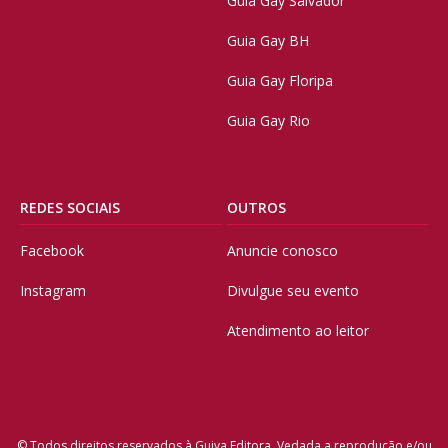
Guia Gay Salvador
Guia Gay BH
Guia Gay Floripa
Guia Gay Rio
REDES SOCIAIS
OUTROS
Facebook
Anuncie conosco
Instagram
Divulgue seu evento
Atendimento ao leitor
© Todos direitos reservados à Guiya Editora. Vedada a reprodução e/ou