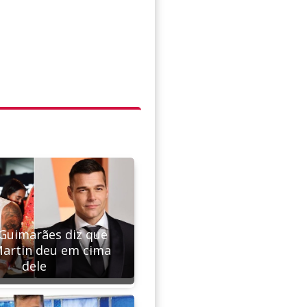
Guimarães diz que
Martin deu em cima
dele