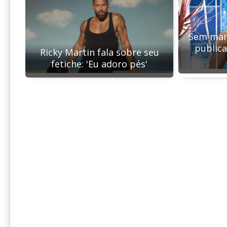
Sem marq
publica
Ricky Martin fala sobre seu
fetiche: 'Eu adoro pés'