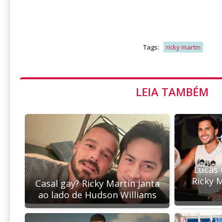
Tags:
ricky martin
LEIA TAMBÉM
Lucas 
Ricky 
Casal gay? Ricky Martin janta
ao lado de Hudson Williams