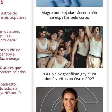
AS
Viagra pode ajudar câncer a não
0 astros do
se espalhar pelo corpo
 mais populares
am os atores
ys mais
 em 2024?
sto nude de
ldenboy e
r faz ameaça
 10 atores que
eceram pelados
'La Bola Negra': filme gay é um
dos favoritos ao Oscar 2027
padrasto,
dotado, na
Veja HQ pornô