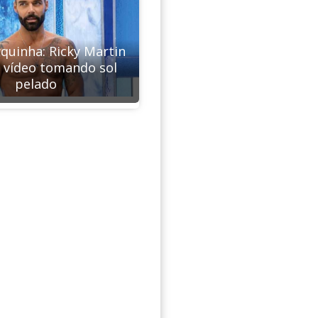
uinha: Ricky Martin
 vídeo tomando sol
pelado