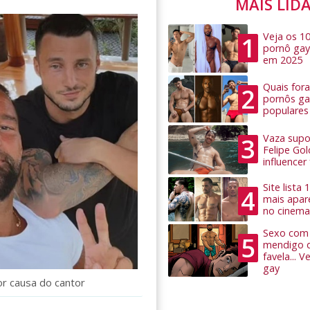
MAIS LID
Veja os 1
1
pornô gay
em 2025
Quais for
2
pornôs ga
populares
Vaza supo
3
Felipe Go
influence
Site lista
4
mais apar
no cinema
Sexo com 
5
mendigo 
favela... 
gay
r causa do cantor