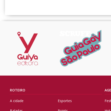
ROTEIRO
AG
A cidade
Esportes
Fes
Baladas
Points
Hot