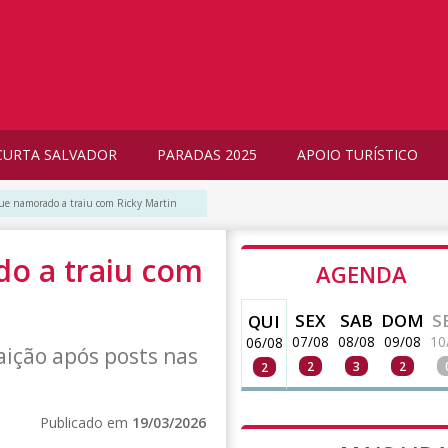
CURTA SALVADOR
PARADAS 2025
APOIO TURÍSTICO
ue namorado a traiu com Ricky Martin
o a traiu com
AGENDA
SEX
SAB
DOM
S
QUI
07/08
08/08
09/08
10
06/08
ição após posts nas
2
3
2
2
Publicado em
19/03/2026