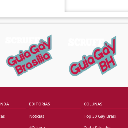
ENDA
EDITORIAS
COLUNAS
tas
Notícias
Top 30 Gay Brasil
#Cultura
Curta Salvador