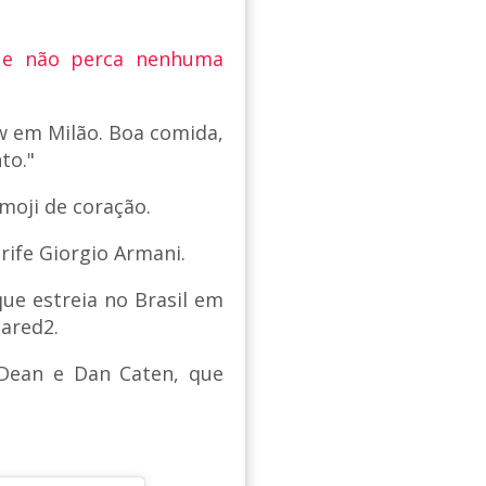
 e não perca nenhuma
ow em Milão. Boa comida,
to."
moji de coração.
rife Giorgio Armani.
que estreia no Brasil em
uared2.
 Dean e Dan Caten, que