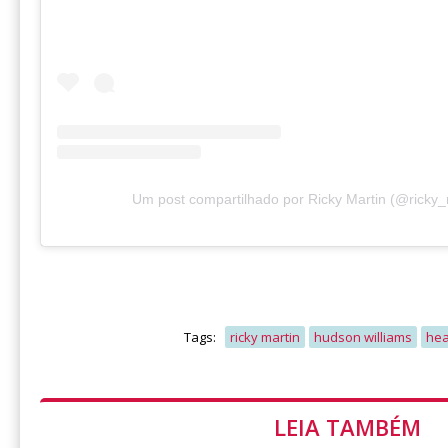
Um post compartilhado por Ricky Martin (@ricky_
Tags:
ricky martin
hudson williams
hea
LEIA TAMBÉM