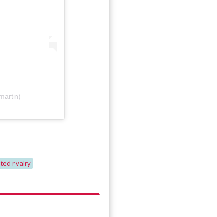
martin)
ted rivalry