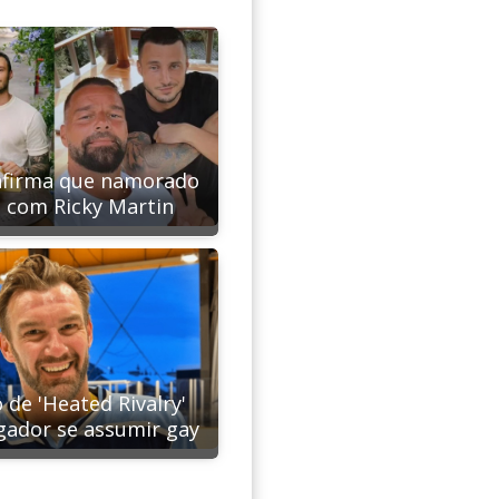
afirma que namorado
u com Ricky Martin
 de 'Heated Rivalry'
ogador se assumir gay