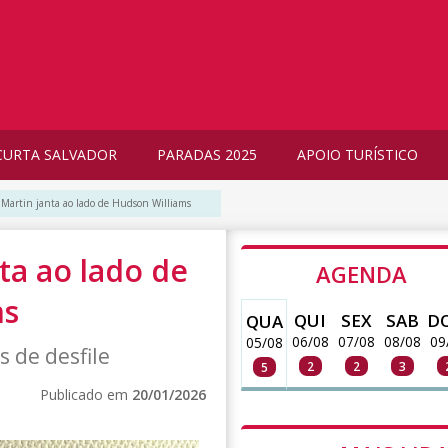
CURTA SALVADOR
PARADAS 2025
APOIO TURÍSTICO
y Martin janta ao lado de Hudson Williams
ta ao lado de
AGENDA
ms
QUI
SEX
SAB
D
QUA
06/08
07/08
08/08
09
05/08
 de desfile
2
2
3
5
Publicado em
20/01/2026