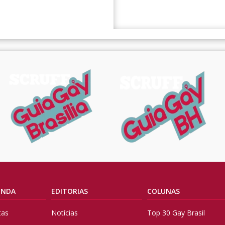
ENDA
EDITORIAS
COLUNAS
tas
Notícias
Top 30 Gay Brasil