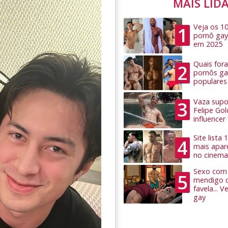
MAIS LID
Veja os 1
1
pornô gay
em 2025
Quais for
2
pornôs ga
populares
Vaza supo
3
Felipe Go
influence
Site lista
4
mais apar
no cinema
Sexo com 
5
mendigo 
favela... 
gay