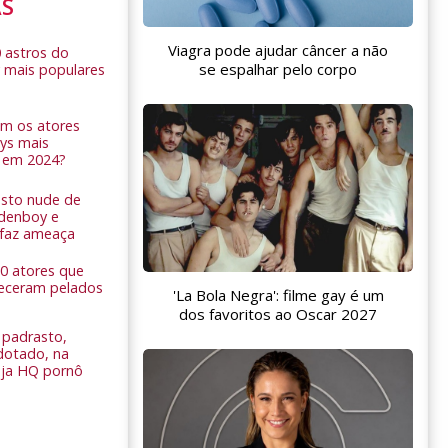
AS
Viagra pode ajudar câncer a não
0 astros do
se espalhar pelo corpo
 mais populares
am os atores
ys mais
 em 2024?
sto nude de
ldenboy e
r faz ameaça
 10 atores que
eceram pelados
'La Bola Negra': filme gay é um
dos favoritos ao Oscar 2027
padrasto,
dotado, na
Veja HQ pornô