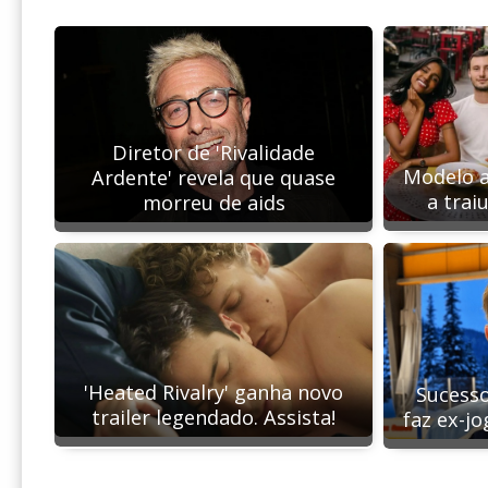
Diretor de 'Rivalidade
Modelo 
Ardente' revela que quase
a trai
morreu de aids
'Heated Rivalry' ganha novo
Sucesso
trailer legendado. Assista!
faz ex-j