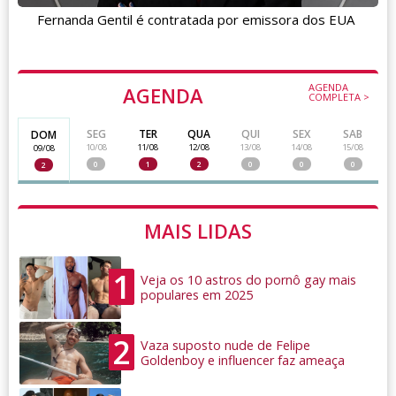
Fernanda Gentil é contratada por emissora dos EUA
AGENDA
AGENDA
COMPLETA >
SEG
TER
QUA
QUI
SEX
SAB
DOM
10/08
11/08
12/08
13/08
14/08
15/08
09/08
0
1
2
0
0
0
2
MAIS LIDAS
1
Veja os 10 astros do pornô gay mais
populares em 2025
2
Vaza suposto nude de Felipe
Goldenboy e influencer faz ameaça