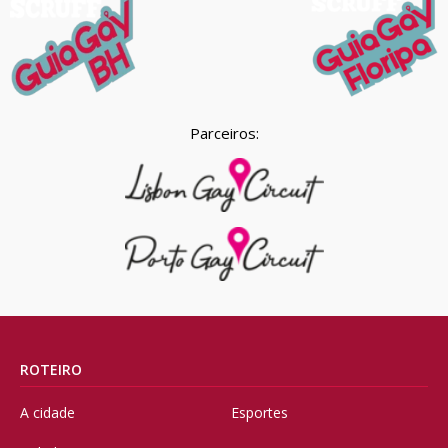
Parceiros:
ROTEIRO
A cidade
Esportes